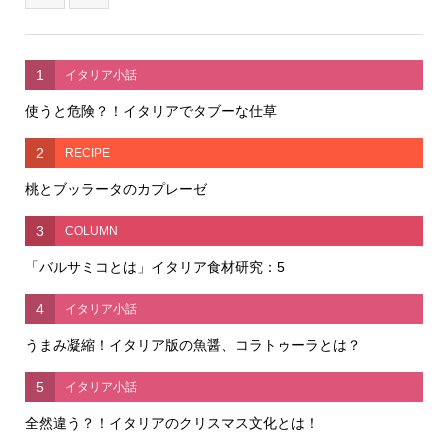
1
イタリア小話
使うと危険？！イタリアでタブーな仕草
2
RECIPE
桃とブッラータのカプレーゼ
3
COLUMN
「バルサミコとは」イタリア食材研究：5
4
イタリア小話
うまみ凝縮！イタリア版の魚醤、コラトゥーラとは？
5
イタリア小話
全然違う？！イタリアのクリスマス文化とは！