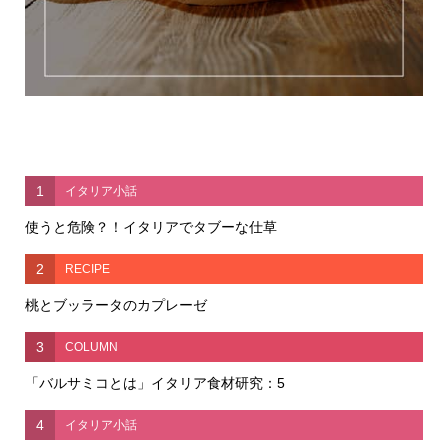
1
イタリア小話
使うと危険？！イタリアでタブーな仕草
2
RECIPE
桃とブッラータのカプレーゼ
3
COLUMN
「バルサミコとは」イタリア食材研究：5
4
イタリア小話