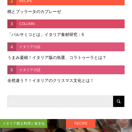
2
RECIPE
桃とブッラータのカプレーゼ
3
COLUMN
「バルサミコとは」イタリア食材研究：5
4
イタリア小話
うまみ凝縮！イタリア版の魚醤、コラトゥーラとは？
5
イタリア小話
全然違う？！イタリアのクリスマス文化とは！
イタリア郷土料理と食文化
RECIPE