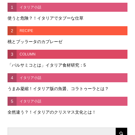
1
イタリア小話
使うと危険？！イタリアでタブーな仕草
2
RECIPE
桃とブッラータのカプレーゼ
3
COLUMN
「バルサミコとは」イタリア食材研究：5
4
イタリア小話
うまみ凝縮！イタリア版の魚醤、コラトゥーラとは？
5
イタリア小話
全然違う？！イタリアのクリスマス文化とは！