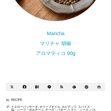
Maricha
マリチャ 胡椒
アロマティコ 90g
RECIPE
イエローパッサータ
,
オリーブオイル
,
カピテッリ
,
スパイス・
塩・ハーブ・ポルチーニ
,
チーズ・バター
,
トマト・ソース
,
パス