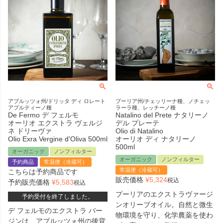
アブルッツォ州/ドリッタ ディ ロレート
プーリア州/チェッリーナ種、ノチェッ
アプルティーノ種
ラーラ種、レッチーノ種
De Fermo デ フェルモ
Natalino del Prete ナタリーノ
オーリオ エクストラ ヴェルジ
デル プレーテ
ネ ドリーヴァ
Olio di Natalino
Olio Exra Vergine d'Oliva 500ml
オーリオ ディ ナタリーノ
500ml
オーガニック
ノンフィルター
オーガニック
ノンフィルター
予約商品
常温便（冷蔵可）
常温便（冷蔵可）
こちらは予約商品です
販売価格
¥
5,324
税込
予約販売価格
¥
5,583
税込
プーリアのエクストラヴァージ
予約受付を終了しました。
ンオリーブオイル。自然と微生
デ フェルモのエクストラ バー
物環境を守り、化学農薬を使わ
ジンは、アブルッツォ州の後背