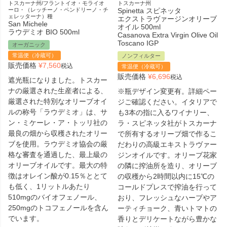
トスカーナ州/フラントイオ・モライオ
トスカーナ州
ーロ・（レッチーノ・ペンドリーノ・チ
Spinetta スピネッタ
ェレッターナ）種
エクストラヴァージンオリーブ
San Michele
オイル 500ml
ラウデミオ BIO 500ml
Casanova Extra Virgin Olive Oil
Toscano IGP
オーガニック
常温便（冷蔵可）
ノンフィルター
販売価格
¥
7,560
税込
常温便（冷蔵可）
販売価格
¥
6,696
税込
遮光瓶になりました。トスカー
ナの厳選された生産者による、
※瓶デザイン変更有。詳細ペー
厳選された特別なオリーブオイ
ジご確認ください。イタリアで
ルの称号「ラウデミオ」は、サ
も3本の指に入るワイナリー、
ン・ミケーレ・ア・トッリ社の
ラ・スピネッタ社がトスカーナ
最良の畑から収穫されたオリー
で所有するオリーブ畑で作るこ
ブを使用。ラウデミオ協会の厳
だわりの高級エキストラヴァー
格な審査を通過した、最上級の
ジンオイルです。オリーブ花家
オリーブオイルです。最大の特
の隣に搾油所を造り、オリーブ
徴はオレイン酸が0.15％ととて
の収穫から2時間以内に15℃の
も低く、1リットルあたり
コールドプレスで搾油を行って
510mgのバイオフェノール、
おり、フレッシュなハーブやア
250mgのトコフェノールを含ん
ーティチョーク、青いトマトの
でいます。
香りとデリケートながら豊かな