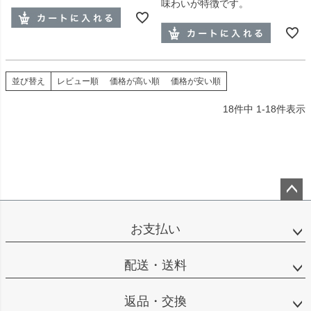
味わいが特徴です。
並び替え
レビュー順
価格が高い順
価格が安い順
18
件中
1
-
18
件表示
ペー
ジト
お支払い
ップ
へ
配送・送料
返品・交換