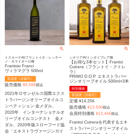
トスカーナ州/フラントイオ・レッチー
シチリア州/トンダイブレア種
ノ・モライオーロ種
【お得な3本セット】Frantoi
Frantoio Franci
Cutrera（フラントイ・クトレ
ヴィラマグラ 500ml
ラ）
PRIMO D.O.P. エキストラバー
常温便（冷蔵可）
ジンオリーブオイル 500ml×3本
販売価格
¥
8,586
税込
特別価格
2021年ロサンゼルス国際エクス
常温便（冷蔵可）
トラバージンオリーブオイルコ
定価
¥
14,256
ンペティション 金メダル、
販売価格
¥
13,500
税込
2020年 インターナショナルオ
会員特別価格
¥
13,446
税込
リーブオイルコンテスト 金メ
Frantoi Cutreraを代表するエキ
ダル、2020年版スローフード協
ストラバージンオリーブオイル
会「エキストラヴァージンガイ