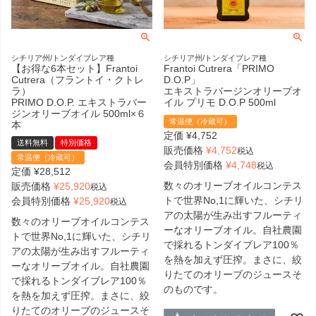
シチリア州/トンダイブレア種
シチリア州/トンダイブレア種
【お得な6本セット】Frantoi
Frantoi Cutrera「PRIMO
Cutrera（フラントイ・クトレ
D.O.P」
ラ）
エキストラバージンオリーブオ
PRIMO D.O.P. エキストラバー
イル プリモ D.O.P 500ml
ジンオリーブオイル 500ml×６
常温便（冷蔵可）
本
定価
¥
4,752
送料無料
特別価格
販売価格
¥
4,752
税込
常温便（冷蔵可）
会員特別価格
¥
4,748
税込
定価
¥
28,512
数々のオリーブオイルコンテス
販売価格
¥
25,920
税込
トで世界No,1に輝いた、シチリ
会員特別価格
¥
25,920
税込
アの太陽が生み出すフルーティ
数々のオリーブオイルコンテス
ーなオリーブオイル。自社農園
トで世界No,1に輝いた、シチリ
で採れるトンダイブレア100％
アの太陽が生み出すフルーティ
を熱を加えず圧搾。まさに、絞
ーなオリーブオイル。自社農園
りたてのオリーブのジュースそ
で採れるトンダイブレア100％
のものです。
を熱を加えず圧搾。まさに、絞
りたてのオリーブのジュースそ