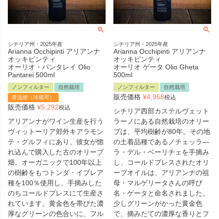
シチリア州・2025年産
シチリア州・2025年産
Arianna Occhipinti アリアンナ
Arianna Occhipinti アリアンナ
オッキピンティ
オッキピンティ
オーリオ・パンタレイ Olio
オーリオ ゲータ Olio Gheta
Pantarei 500ml
500ml
ノンフィルター
自然栽培
ノンフィルター
自然栽培
販売価格
¥
4,968
税込
常温便（冷蔵可）
販売価格
¥
5,292
税込
シチリア西部カステルヴェット
アリアンナがワイン生産を行う
ラーノにある自然栽培のオリー
ヴィットーリア郊外キアラモン
ブは、平均樹齢が80年。その地
テ・グルフィにあり、彼女が惚
の土着品種であるノチェッラ―
れ込んで購入した古のオリーブ
ラ・デル・ベーリチェを手摘み
畑。オーガニックで100年以上
し、コールドプレスされたオリ
の樹齢をもつトンダ・イブレア
ーブオイルは、アリアンナの祖
種を100％使用し、手摘みした
母・マルゲリータさんの呼び
のちコールドプレスにて生産さ
名・ゲータと命名されました。
れています。黄金色を帯びた濃
少しグリーンがかった黄金色
厚なグリーンの色合いに、フル
で、摘みたての濃厚な香りとフ