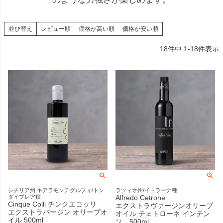
並び替え
レビュー順
価格が高い順
価格が安い順
18
件中
1
-
18
件表示
シチリア州 キアラモンテグルフィ/トン
ラツィオ州/イトラーナ種
ダイブレア種
Alfredo Cetrone
Cinque Colli チンクエコッリ
エクストラヴァージンオリーブ
エクストラバージン オリーブオ
オイル チェトローネ インテン
イル 500ml
ソ 500ml