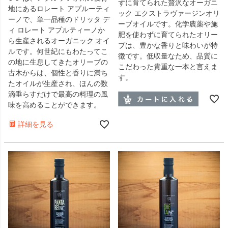
ずに育てられた贅沢なオーガニ
地にあるロレート アプルーティ
ック エクストラヴァージンオリ
ーノで、単一品種のドリッタ デ
ーブオイルです。化学農薬や施
ィ ロレート アプルティーノか
肥を使わずに育てられたオリー
ら生産されるオーガニック オイ
ブは、豊かな香りと味わいが特
ルです。何世紀にもわたってこ
徴です。低収量なため、品質に
の地に生息してきたオリーブの
こだわった貴重な一本と言えま
古木からは、個性と香りに満ち
す。
たオイルが生産され、ほんの数
滴垂らすだけで最高の料理の風
味を高めることができます。
詳細を見る