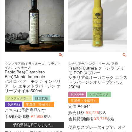
ウンブリア州/モライオーロ、フラント
シチリア州/トンダ・イーブレア種
イオ、レッチーノ
Frantoi Cutrera クトレラ プリ
Paolo Bea(Giampiero
モ DOP スプレー
Bea)/Monte Imperiale
シチリア産オーガニック エキス
パオロ ベア モンテ インペリ
トラバージンオリーブオイル
アーレ エキストラバージン オ
250ml
リーブオイル 500ml
20%OFF
オーガニック
ノンフィルター
自然栽培
常温便（冷蔵可）
予約商品
常温便（冷蔵可）
定価
¥
4,644
こちらは予約商品です
販売価格
¥
3,726
税込
予約販売価格
¥
7,992
税込
会員特別価格
¥
3,715
税込
予約受付を終了しました。
便利なスプレータイプで、オイ