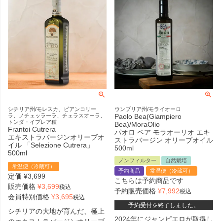
シチリア州/モレスカ、ビアンコリー
ウンブリア州/モライオーロ
ラ、ノチェッラーラ、チェラスオーラ、
Paolo Bea(Giampiero
トンダ・イブレア種
Bea)/MoraOlio
Frantoi Cutrera
パオロ ベア モラオーリオ エキ
エキストラバージンオリーブオ
ストラバージン オリーブオイル
イル 「Selezione Cutrera」
500ml
500ml
ノンフィルター
自然栽培
常温便（冷蔵可）
予約商品
常温便（冷蔵可）
定価
¥
3,699
こちらは予約商品です
販売価格
¥
3,699
税込
予約販売価格
¥
7,992
税込
会員特別価格
¥
3,695
税込
予約受付を終了しました。
シチリアの大地が育んだ、極上
2024年にジャンピエロが取得し