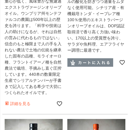
重心が低く、風味豊かな無濾過
ルの酸化を防ぎつつ適量をムダ
エクストラヴァージンオリーブ
なく使用可能。シチリア産・有
オイル。ウンブリア州モンテフ
機栽培トンダ・イーブレア種
ァルコの農園は500年以上の歴
100％使用のエキストラバージ
史を誇ります。「科学や技術は
ンオリーブオイルは、DOP認証
人の助けになるが、それは自然
取得済で香り高く力強い味わ
の営みに代わるものではない」
い。170以上の受賞歴を誇り、
信念のもと極限まで人の手を入
サラダや魚料理、エアフライヤ
れない農法で土地の伝統を継承
ー調理に最適です。
した固有の品種、モライオーロ
種、フラントイアーノ種を自然
農法で栽培、手摘みし直ぐ圧搾
しています。440本の数量限定
生産でシリアルナンバーが手書
きで記入してある希少で大切に
つくられたオイルです。
詳細を見る