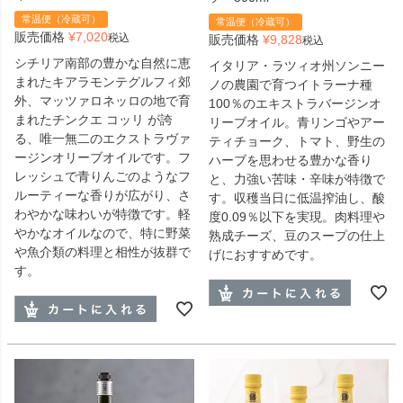
常温便（冷蔵可）
常温便（冷蔵可）
販売価格
¥
7,020
税込
販売価格
¥
9,828
税込
シチリア南部の豊かな自然に恵
イタリア・ラツィオ州ソンニー
まれたキアラモンテグルフィ郊
ノの農園で育つイトラーナ種
外、マッツァロネッロの地で育
100％のエキストラバージンオ
まれたチンクエ コッリ が誇
リーブオイル。青リンゴやアー
る、唯一無二のエクストラヴァ
ティチョーク、トマト、野生の
ージンオリーブオイルです。フ
ハーブを思わせる豊かな香り
レッシュで青りんごのようなフ
と、力強い苦味・辛味が特徴で
ルーティーな香りが広がり、さ
す。収穫当日に低温搾油し、酸
わやかな味わいが特徴です。軽
度0.09％以下を実現。肉料理や
やかなオイルなので、特に野菜
熟成チーズ、豆のスープの仕上
や魚介類の料理と相性が抜群で
げにおすすめです。
す。