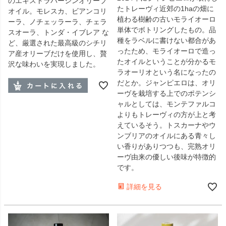
のエキストラバージンオリーブ
たトレーヴィ近郊の1haの畑に
オイル。モレスカ、ビアンコリ
植わる樹齢の古いモライオーロ
ーラ、ノチェッラーラ、チェラ
単体でボトリングしたもの。品
スオーラ、トンダ・イブレア な
種をラベルに書けない都合があ
ど、厳選された最高級のシチリ
ったため、モライオーロで造っ
ア産オリーブだけを使用し、贅
たオイルということが分かるモ
沢な味わいを実現しました。
ラオーリオという名になったの
だとか。ジャンピエロは、オリ
ーヴを栽培する上でのポテンシ
ャルとしては、モンテファルコ
よりもトレーヴィの方が上と考
えているそう。トスカーナやウ
ンブリアのオイルにある青々し
い香りがありつつも、完熟オリ
ーヴ由来の優しい後味が特徴的
です。
詳細を見る