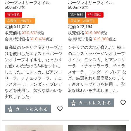
バージンオリーブオイル
バージンオリーブオイル
500ml×3本
500ml×6本
特別価格
送料無料
特別価格
常温便（冷蔵可）
常温便（冷蔵可）
定価
¥
11,097
定価
¥
22,194
販売価格
¥
10,532
販売価格
¥
19,980
税込
税込
会員特別価格
¥
10,424
会員特別価格
¥
19,980
税込
税込
最高級のシチリア産オリーブだ
シチリアの大地が育んだ、極上
けを使用したエキストラバージ
のエキストラバージンオリーブ
ンオリーブオイルを、たっぷり
オイル。モレスカ、ビアンコリ
お使いいただける3本セットに
ーラ、ノチェッラーラ、チェラ
しました。モレスカ、ビアンコ
スオーラ、トンダ・イブレア な
リーラ、ノチェッラーラ、チェ
ど、厳選された最高級のシチリ
ラスオーラ、トンダ・イブレア
ア産オリーブだけを使用し、贅
などを使用し、贅沢な味わいを
沢な味わいを実現しました。
実現しました。