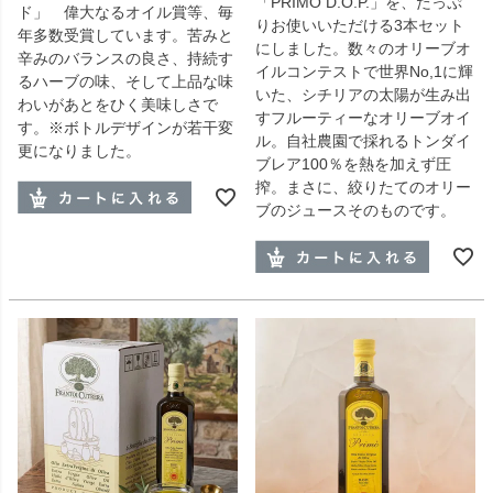
「PRIMO D.O.P.」を、たっぷ
ド」 偉大なるオイル賞等、毎
りお使いいただける3本セット
年多数受賞しています。苦みと
にしました。数々のオリーブオ
辛みのバランスの良さ、持続す
イルコンテストで世界No,1に輝
るハーブの味、そして上品な味
いた、シチリアの太陽が生み出
わいがあとをひく美味しさで
すフルーティーなオリーブオイ
す。※ボトルデザインが若干変
ル。自社農園で採れるトンダイ
更になりました。
ブレア100％を熱を加えず圧
搾。まさに、絞りたてのオリー
ブのジュースそのものです。