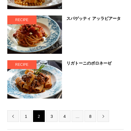
スパゲッティ アッラビアータ
RECIPE
リガトーニのボロネーゼ
RECIPE
1
2
3
4
…
8

