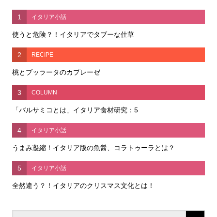
1
イタリア小話
使うと危険？！イタリアでタブーな仕草
2
RECIPE
桃とブッラータのカプレーゼ
3
COLUMN
「バルサミコとは」イタリア食材研究：5
4
イタリア小話
うまみ凝縮！イタリア版の魚醤、コラトゥーラとは？
5
イタリア小話
全然違う？！イタリアのクリスマス文化とは！