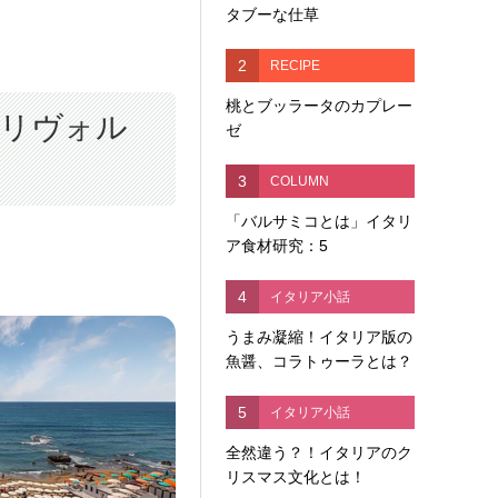
タブーな仕草
2
RECIPE
桃とブッラータのカプレー
リヴォル
ゼ
3
COLUMN
「バルサミコとは」イタリ
ア食材研究：5
4
イタリア小話
うまみ凝縮！イタリア版の
魚醤、コラトゥーラとは？
5
イタリア小話
全然違う？！イタリアのク
リスマス文化とは！