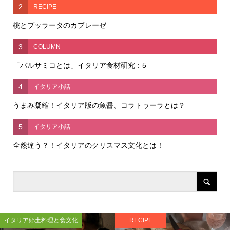
2
RECIPE
桃とブッラータのカプレーゼ
3
COLUMN
「バルサミコとは」イタリア食材研究：5
4
イタリア小話
うまみ凝縮！イタリア版の魚醤、コラトゥーラとは？
5
イタリア小話
全然違う？！イタリアのクリスマス文化とは！
イタリア郷土料理と食文化
RECIPE