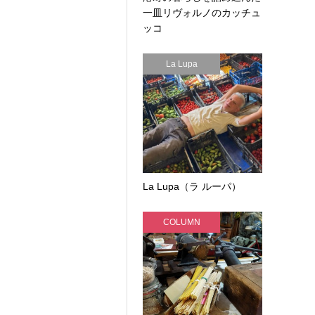
一皿リヴォルノのカッチュ
ッコ
La Lupa
La Lupa（ラ ルーパ）
COLUMN