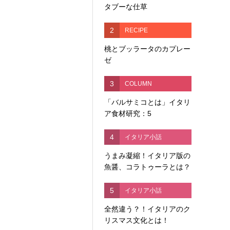
タブーな仕草
2
RECIPE
桃とブッラータのカプレー
ゼ
3
COLUMN
「バルサミコとは」イタリ
ア食材研究：5
4
イタリア小話
うまみ凝縮！イタリア版の
魚醤、コラトゥーラとは？
5
イタリア小話
全然違う？！イタリアのク
リスマス文化とは！