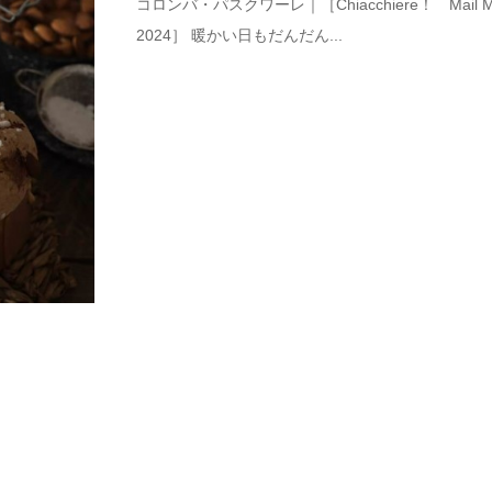
コロンバ・パスクワーレ｜［Chiacchiere！ Mail Maga
2024］ 暖かい日もだんだん...