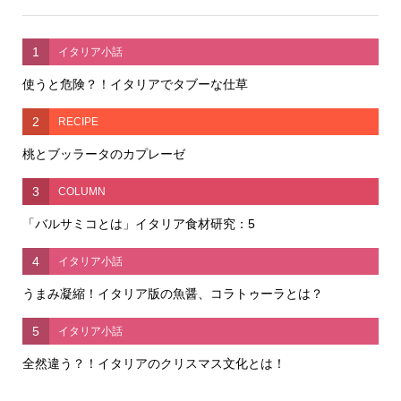
1
イタリア小話
使うと危険？！イタリアでタブーな仕草
2
RECIPE
桃とブッラータのカプレーゼ
3
COLUMN
「バルサミコとは」イタリア食材研究：5
4
イタリア小話
うまみ凝縮！イタリア版の魚醤、コラトゥーラとは？
5
イタリア小話
全然違う？！イタリアのクリスマス文化とは！