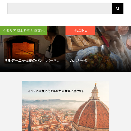
イタリア郷土料理と食文化
RECIPE
サルデーニャ伝統のパン「パーネ...
カポナータ