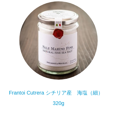
Frantoi Cutrera シチリア産 海塩（細）
320g