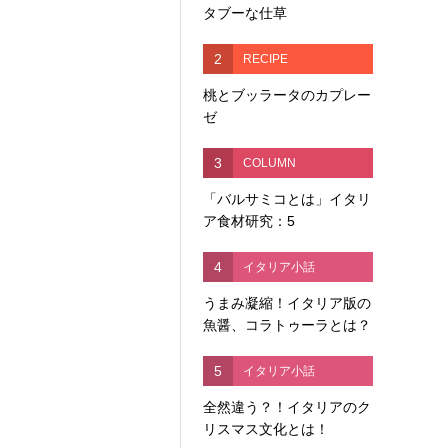
タブーな仕草
2
RECIPE
桃とブッラータのカプレー
ゼ
3
COLUMN
「バルサミコとは」イタリ
ア食材研究：5
4
イタリア小話
うまみ凝縮！イタリア版の
魚醤、コラトゥーラとは？
5
イタリア小話
全然違う？！イタリアのク
リスマス文化とは！