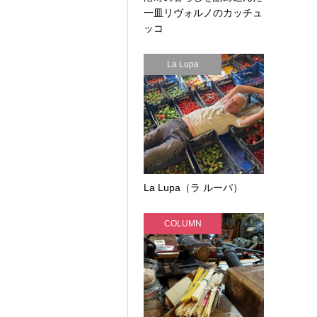
一皿リヴォルノのカッチュ
ッコ
La Lupa
La Lupa（ラ ルーパ）
COLUMN