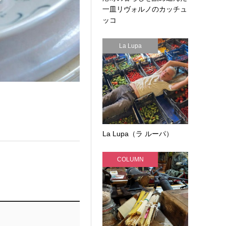
一皿リヴォルノのカッチュ
ッコ
La Lupa
La Lupa（ラ ルーパ）
COLUMN