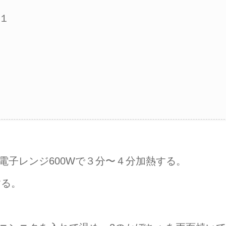
１
電子レンジ600Wで３分〜４分加熱する。
する。