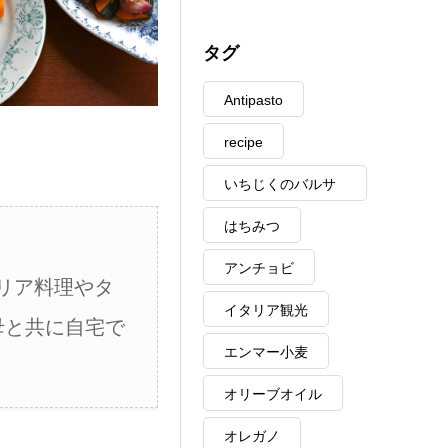
タグ
Antipasto
recipe
いちじくのバルサ
ミコ
はちみつ
アンチョビ
リア料理やタ
イタリア観光
母と共に自宅で
エンマー小麦
オリーブオイル
オレガノ