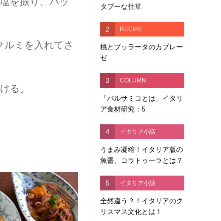
て塩を振り、バッ
タブーな仕草
2
RECIPE
クルミを入れてさ
桃とブッラータのカプレー
ゼ
3
COLUMN
かける。
「バルサミコとは」イタリ
ア食材研究：5
4
イタリア小話
うまみ凝縮！イタリア版の
魚醤、コラトゥーラとは？
5
イタリア小話
全然違う？！イタリアのク
リスマス文化とは！