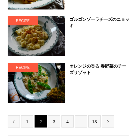
ゴルゴンゾーラチーズのニョッ
RECIPE
キ
オレンジの香る 春野菜のチー
RECIPE
ズリゾット
1
2
3
4
…
13

