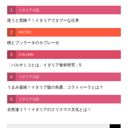
1
イタリア小話
使うと危険？！イタリアでタブーな仕草
2
RECIPE
桃とブッラータのカプレーゼ
3
COLUMN
「バルサミコとは」イタリア食材研究：5
4
イタリア小話
うまみ凝縮！イタリア版の魚醤、コラトゥーラとは？
5
イタリア小話
全然違う？！イタリアのクリスマス文化とは！