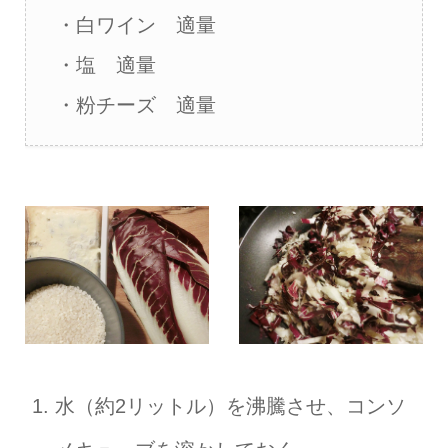
・白ワイン 適量
・塩 適量
・粉チーズ 適量
水（約2リットル）を沸騰させ、コンソ