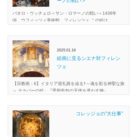
ーノの戦い＞
パオロ・ウッチェロ＜サン・ロマーノの戦い＞1438年
頃 ウフィッツィ美術館 フィレンツェ この絵は、...
2025.01.16
絵画に見るシエナ対フィレン
ツェ
【宗教画：6】イタリア巡礼路を辿る†～魂を彩る神聖な旅
～ ※カバーの絵：『受胎告知の天使を遣わす神』...
コレッジョの”大仕事”