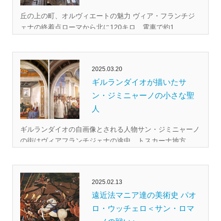
丘の上の町、オルヴィエートの魅力 ヴィア・フランチジ
ェナの終着点ローマから北に120キロ、電車で約1...
2025.03.20
ギルランダイオが描いたサ
ン・ジミニャーノの小さな聖
人
ギルランダイオの自画像とされる人物サン・ジミニャーノ
の街はヴィアフランチジェナの途中、トスカーナ地方...
2025.02.13
遠近法マニア達の美術史 パオ
ロ・ウッチェロ＜サン・ロマ