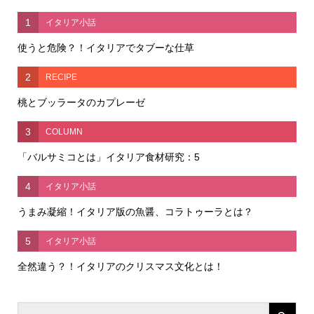
1
イタリア小話
使うと危険？！イタリアでタブーな仕草
2
RECIPE
桃とブッラータのカプレーゼ
3
COLUMN
「バルサミコとは」イタリア食材研究：5
4
イタリア小話
うまみ凝縮！イタリア版の魚醤、コラトゥーラとは？
5
イタリア小話
全然違う？！イタリアのクリスマス文化とは！