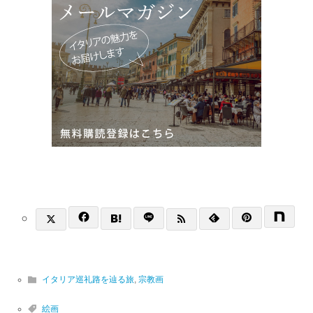
イタリア巡礼路を辿る旅
,
宗教画
絵画