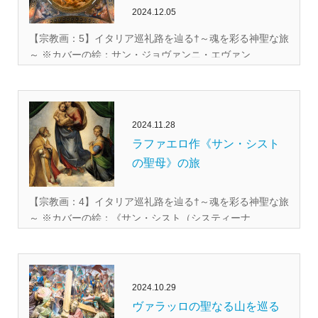
2024.12.05
【宗教画：5】イタリア巡礼路を辿る†～魂を彩る神聖な旅
～ ※カバーの絵：サン・ジョヴァンニ・エヴァン...
2024.11.28
ラファエロ作《サン・シスト
の聖母》の旅
【宗教画：4】イタリア巡礼路を辿る†～魂を彩る神聖な旅
～ ※カバーの絵：《サン・シスト（システィーナ...
2024.10.29
ヴァラッロの聖なる山を巡る