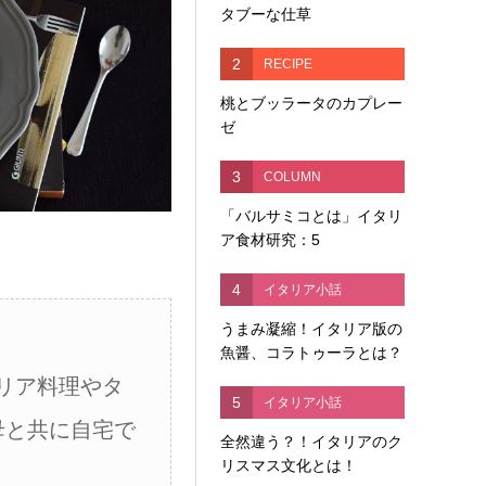
タブーな仕草
2
RECIPE
桃とブッラータのカプレー
ゼ
3
COLUMN
「バルサミコとは」イタリ
ア食材研究：5
4
イタリア小話
うまみ凝縮！イタリア版の
魚醤、コラトゥーラとは？
リア料理やタ
5
イタリア小話
母と共に自宅で
全然違う？！イタリアのク
リスマス文化とは！