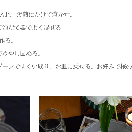
入れ、湯煎にかけて溶かす。
て泡だて器でよく混ぜる。
作る。
で冷やし固める。
プーンですくい取り、お皿に乗せる。お好みで桜