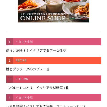
1
イタリア小話
使うと危険？！イタリアでタブーな仕草
2
RECIPE
桃とブッラータのカプレーゼ
3
COLUMN
「バルサミコとは」イタリア食材研究：5
4
イタリア小話
うまみ凝縮！イタリア版の魚醤、コラトゥーラとは？