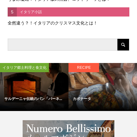
5
イタリア小話
全然違う？！イタリアのクリスマス文化とは！
イタリア郷土料理と食文化
RECIPE
サルデーニャ伝統のパン「パーネ...
カポナータ