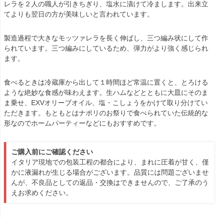
レラを２人の職人が引きちぎり、塩水に漬けて冷まします。出来立
てよりも翌日の方が美味しいと言われています。
製造過程で大きなモッツァレラを長く伸ばし、三つ編み状にして作
られています。三つ編みにしているため、弾力がより強く感じられ
ます。
食べるときは冷蔵庫から出して１時間ほど常温に置くと、とろける
ような絶妙な食感が味わえます。生ハムなどとともに大皿にそのま
ま乗せ、EXVオリーブオイル、塩・こしょうをかけて取り分けてい
ただきます。もともとはナポリのお祭りで食べられていた伝統的な
形なのでホームパーティーなどにもおすすめです。
ご購入前にご確認ください
イタリア現地での包装工程の都合により、まれに圧着が甘く、僅
かに液漏れが生じる場合がございます。品質には問題ございませ
んが、不良品としての返品・交換はできませんので、ご了承のう
えお求めください。