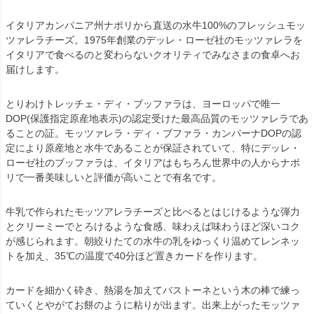
イタリアカンパニア州ナポリから直送の水牛100%のフレッシュモッ
ツァレラチーズ。1975年創業のデッレ・ローゼ社のモッツァレラを
イタリアで食べるのと変わらないクオリティでみなさまの食卓へお
届けします。
とりわけトレッチェ・ディ・ブッファラは、ヨーロッパで唯一
DOP(保護指定原産地表示)の認定受けた最高品質のモッツァレラであ
ることの証。モッツァレラ・ディ・ブファラ・カンパーナDOPの認
定により原産地と水牛であることが保証されていて、特にデッレ・
ローゼ社のブッファラは、イタリアはもちろん世界中の人からナポ
リで一番美味しいと評価が高いことで有名です。
牛乳で作られたモッツアレラチーズと比べるとはじけるような弾力
とクリーミーでとろけるような食感、味わえば味わうほど深いコク
が感じられます。朝絞りたての水牛の乳をゆっくり温めてレンネッ
トを加え、35℃の温度で40分ほど置きカードを作ります。
カードを細かく砕き、熱湯を加えてバストーネという木の棒で練っ
ていくとやがてお餅のように粘りが出ます。出来上がったモッツァ