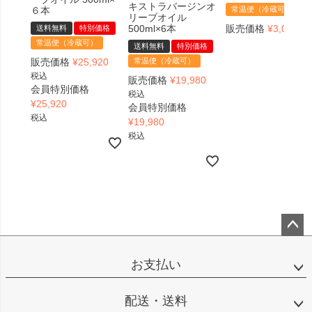
キストラバージンオ
６本
常温便（冷蔵可）
リーブオイル
500ml×6本
販売価格
¥
3,078
送料無料
特別価格
税
常温便（冷蔵可）
送料無料
特別価格
販売価格
¥
25,920
常温便（冷蔵可）
税込
販売価格
¥
19,980
会員特別価格
税込
¥
25,920
会員特別価格
税込
¥
19,980
税込
ペー
ジト
お支払い
ップ
へ
配送・送料