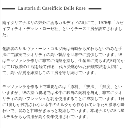
La storia di Caseificio Delle Rose
南イタリアナポリの郊外にあるカルディドの町にて、1975年「カゼ
イフィチオ・デッレ・ローゼ社」というチーズ工房が設立されまし
た。
創設者のサルヴァトーレ・コルソ氏は当時から変わらない巧みな手
法にて誠実でクオリティの高い製品を世界中に提供しています。彼
はモッツァレラ作りに非常に情熱を持ち、生産量に拘らず約5時間か
けて17段階の工程を経て作る、代々受継がれた伝統製法を大切にし
て、高い品質を維持しこの工房を守り続けています。
モッツァレラを作る上で重要なのは「原料」「技法」「鮮度」とい
いますが、彼の持つ農場では水牛に独自の飼料を与え、非常にクオ
リティの高いフレッシュな乳を使用することに成功しています。1日
に1度しか搾乳されない水牛のミルクから作られているため濃厚な味
わいで、旨みと甘味がぎゅっと凝縮しています。本場ナポリの5つ星
ホテルからも信用が高く長年使用されています。