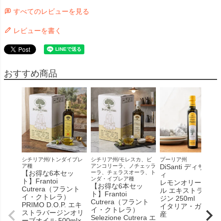
すべてのレビューを見る
レビューを書く
おすすめ商品
シチリア州/トンダイブレ
シチリア州/モレスカ、ビ
プーリア州
ア種
アンコリーラ、ノチェッラ
DiSanti ディサンテ
【お得な6本セッ
ーラ、チェラスオーラ、ト
ィ
ンダ・イブレア種
ト】Frantoi
レモンオリーブオ
【お得な6本セッ
Cutrera（フラント
ル エキストラヴァ
ト】Frantoi
イ・クトレラ）
ジン 250ml
Cutrera（フラント
PRIMO D.O.P. エキ
イタリア・ガルガ
イ・クトレラ）
ストラバージンオリ
産
Selezione Cutrera エ
ーブオイル 500ml×