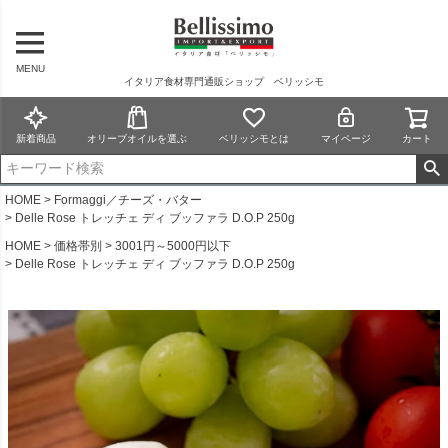
MENU
イタリア食材専門通販ショップ ベリッシモ
新着商品
オリーブオイルを選ぶ
ベリッシモとは
マイページ
カート
HOME
Formaggi／チーズ・バター
Delle Rose トレッチェ ディ ブッファラ D.O.P 250g
HOME
価格帯別
3001円～5000円以下
Delle Rose トレッチェ ディ ブッファラ D.O.P 250g