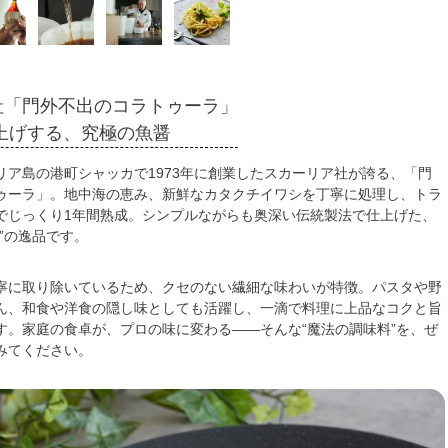
社「門外不出のコラトゥーラ」
上げする、究極の魚醤
リア島の港町シャッカで1973年に創業したスカーリア社が誇る、「門
ゥーラ」。地中海の恵み、新鮮なカタクチイワシを丁寧に処理し、トラ
でじっくり1年間熟成。シンプルながらも奥深い伝統製法で仕上げた、
”の逸品です。
寧に取り除いているため、クセのない繊細な味わいが特徴。パスタや野
ん、和食や洋食の隠し味としても活躍し、一滴で料理に上品なコクと旨
す。家庭の食卓が、プロの味に変わる――そんな“魔法の調味料”を、ぜ
みてください。