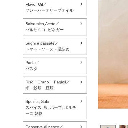
Flavor Oil／
フレーバーオリーブオイル
Balsamico,Aceto／
バルサミコ, ビネガー
Sughi e passate／
トマト・ソース・瓶詰め
Pasta／
パスタ
Riso・Grano・ Fagioli／
米・穀類・豆類
Spezie , Sale
スパイス, 塩, ハーブ, ポルチ
ーニ,乾物
Conserve di pesce／