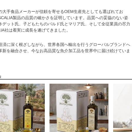
の大手食品メーカーが信頼を寄せるOEM生産先としても選ばれてお
SCALIA製品の品質の確かさを証明しています。品質への妥協のない姿
ネデット氏、子どもたちのバルド氏とマリア氏、そして全従業員の尽力
LIA社は着実に成長を遂げてきました。
経済に深く根ざしながら、世界各国へ輸出を行うグローバルブランドへ
革新を融合させ、今なお高品質な魚介加工品を世界中に届け続けていま
品