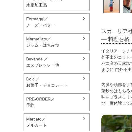
水産加工品
Formaggi／
チーズ・バター
スカーリア
— 料理を格
Marmellate／
ジャム・はちみつ
イタリア・シチ
外不出のコラト
Bevande ／
パニ産の天然塩
エスプレッソ・他
まさに“門外不出
Dolci／
内臓や頭部を丁
お菓子・チョコレート
菜炒めはもちろ
味をプラスしま
PRE-ORDER／
ひ一度体験して
予約
Mercato／
メルカート