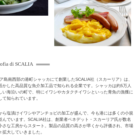
osofia di SCALIA
リア島南西部の港町シャッカにて創業したSCALIA社（スカーリア）は、
活かした高品質な魚介加工品で知られる企業です。シャッカは約5万人
しい海沿いの町で、特にイワシやカタクチイワシといった青魚の漁獲に
して知られています。
から塩漬けイワシやアンチョビの加工が盛んで、今も港には多くの小規
並んでいます。SCALIA社は、創業者ベネデット・スカーリア氏が数名
小さな工房からスタート。製品の品質の高さが早くから評価され、市場
々拡大していきました。