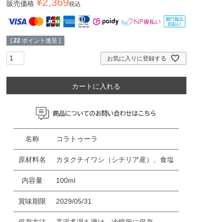
¥
2,369
販売価格
税込
[
22
ポイント進呈 ]
お気に入りに登録する
カートに入れる
名称
コラトゥーラ
原材料名
カタクチイワシ（シチリア産）、食塩
内容量
100ml
賞味期限
2029/05/31
保存方法
高温多湿を避け。冷暗所に保存