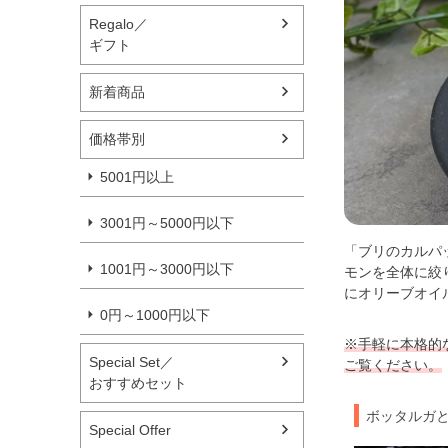
Regalo／
ギフト
新着商品
価格帯別
5001円以上
3001円～5000円以下
「ブリのカルパ
1001円～3000円以下
モンを全体に絞
にオリーブオイ
0円～1000円以下
※手軽に本格的
Special Set／
ご覧ください。
おすすめセット
ボッタルガ
Special Offer