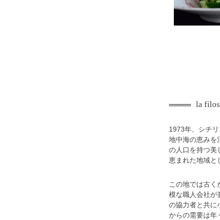
la fil
1973年、シチ
地中海の恵みを
の人口を持つ美
恵まれた地域と
この地では古く
模な職人会社が
の協力者と共に
からの需要は年