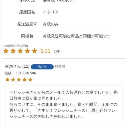
保存方法
要冷蔵（4℃以下）
原産国名
イタリア
発送温度帯
冷蔵のみ
同梱包
冷蔵発送可能な商品と同梱が可能です
5.00
1
VIVA
12
非公開
購入者
投稿日
2022/07/06
ベリッシモさんからのメールで入荷遅れとの事でしたが、先
日無事に我が家に届きました。

何もつけずに、そのまま食べました。食べた瞬間、ミルクの
香りがして、「さすが！フレッシュチーズ♪」思う存分フレ
ッシュチーズの美味しさを味わいました。