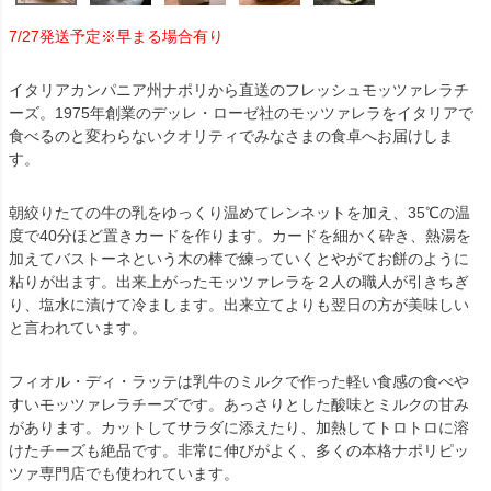
7/27発送予定※早まる場合有り
イタリアカンパニア州ナポリから直送のフレッシュモッツァレラチ
ーズ。1975年創業のデッレ・ローゼ社のモッツァレラをイタリアで
食べるのと変わらないクオリティでみなさまの食卓へお届けしま
す。
朝絞りたての牛の乳をゆっくり温めてレンネットを加え、35℃の温
度で40分ほど置きカードを作ります。カードを細かく砕き、熱湯を
加えてバストーネという木の棒で練っていくとやがてお餅のように
粘りが出ます。出来上がったモッツァレラを２人の職人が引きちぎ
り、塩水に漬けて冷まします。出来立てよりも翌日の方が美味しい
と言われています。
フィオル・ディ・ラッテは乳牛のミルクで作った軽い食感の食べや
すいモッツァレラチーズです。あっさりとした酸味とミルクの甘み
があります。カットしてサラダに添えたり、加熱してトロトロに溶
けたチーズも絶品です。非常に伸びがよく、多くの本格ナポリピッ
ツァ専門店でも使われています。