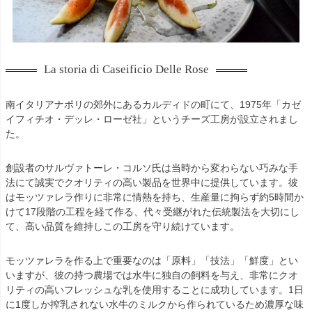
La storia di Caseificio Delle Rose
南イタリアナポリの郊外にあるカルディドの町にて、1975年「カゼ
イフィチオ・デッレ・ローゼ社」というチーズ工房が設立されまし
た。
創設者のサルヴァトーレ・コルソ氏は当時から変わらない巧みな手
法にて誠実でクオリティの高い製品を世界中に提供しています。彼
はモッツァレラ作りに非常に情熱を持ち、生産量に拘らず約5時間か
けて17段階の工程を経て作る、代々受継がれた伝統製法を大切にし
て、高い品質を維持しこの工房を守り続けています。
モッツァレラを作る上で重要なのは「原料」「技法」「鮮度」とい
いますが、彼の持つ農場では水牛に独自の飼料を与え、非常にクオ
リティの高いフレッシュな乳を使用することに成功しています。1日
に1度しか搾乳されない水牛のミルクから作られているため濃厚な味