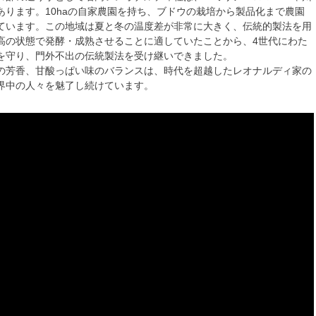
あります。10haの自家農園を持ち、ブドウの栽培から製品化まで農園
ています。この地域は夏と冬の温度差が非常に大きく、伝統的製法を用
高の状態で発酵・成熟させることに適していたことから、4世代にわた
を守り、門外不出の伝統製法を受け継いできました。
の芳香、甘酸っぱい味のバランスは、時代を超越したレオナルディ家の
界中の人々を魅了し続けています。