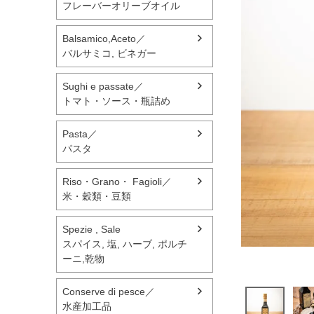
フレーバーオリーブオイル
Balsamico,Aceto／
バルサミコ, ビネガー
Sughi e passate／
トマト・ソース・瓶詰め
Pasta／
パスタ
Riso・Grano・ Fagioli／
米・穀類・豆類
Spezie , Sale
スパイス, 塩, ハーブ, ポルチ
ーニ,乾物
Conserve di pesce／
水産加工品