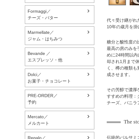
Formaggi／
チーズ・バター
代々受け継がれ
10年の歳月を
Marmellate／
ジャム・はちみつ
糖分と酸性度の
最高の房のみを
Bevande ／
めに24時間以内
エスプレッソ・他
却され1月まで
く、樽の種類も
Dolci／
成させます。
お菓子・チョコレート
その芳醇で濃厚
PRE-ORDER／
すすめの料理：
予約
チーズ、バニラ
Mercato／
The st
メルカート
伝統的バルサミ
Regalo／