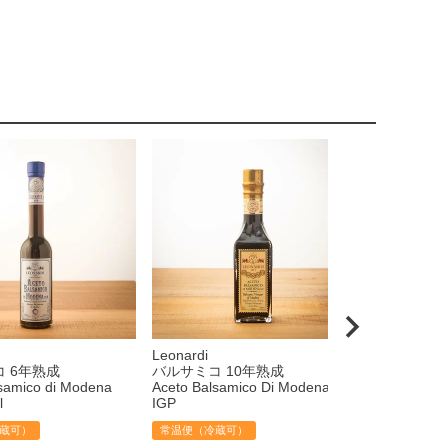
Leonardi
Leonardi
 6年熟成
バルサミコ 10年熟成
サバ レモン
samico di Modena
Aceto Balsamico Di Modena
常温便（冷蔵
l
IGP
販売価格
¥
3
蔵可）
常温便（冷蔵可）