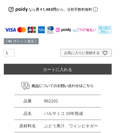
なら
月々1,483円
から。分割手数料無料
[
41
ポイント進呈 ]
お気に入りに登録する
カートに入れる
品番
962101
品名
バルサミコ 10年熟成
原材料名
ぶどう果汁、ワインビネガー