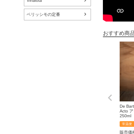
Vinaiota
ベリッシモの定番
おすすめ商
De Ba
Acto
250ml
常温便
販売価