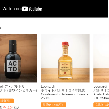
品
rtoli デ・バルトリ
Leonardi
Leonardi
 アクト (赤ワインビネガー)
ホワイトバルサミコ 4年熟成
バルサミコ
Condimento Balsamico Bianco
Aceto Bal
250ml
IGP 250m
（冷蔵可）
常温便（冷蔵可）
常温便（冷
格
¥
4,104
税込