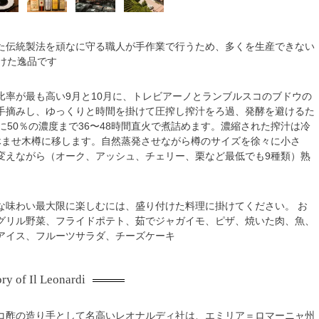
た伝統製法を頑なに守る職人が手作業で行うため、多くを生産できない
掛けた逸品です
比率が最も高い9月と10月に、トレビアーノとランブルスコのブドウの
手摘みし、ゆっくりと時間を掛けて圧搾し搾汁をろ過、発酵を避けるた
に50％の濃度まで36〜48時間直火で煮詰めます。濃縮された搾汁は冷
休ませ木樽に移します。自然蒸発させながら樽のサイズを徐々に小さ
変えながら（オーク、アッシュ、チェリー、栗など最低でも9種類）熟
な味わい最大限に楽しむには、盛り付けた料理に掛けてください。 お
グリル野菜、フライドポテト、茹でジャガイモ、ピザ、焼いた肉、魚、
アイス、フルーツサラダ、チーズケーキ
ory of Il Leonardi
コ酢の造り手として名高いレオナルディ社は、エミリア＝ロマーニャ州