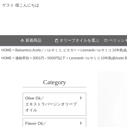
ゲスト 様こんにちは
新着商品
オリーブオイルを選ぶ
ベリッシ
HOME
Balsamico,Aceto／バルサミコ, ビネガー
Leonardiバルサミコ 10年熟成Acet
HOME
価格帯別
3001円～5000円以下
Leonardiバルサミコ 10年熟成Aceto Bal
Category
Olive Oil／
エキストラバージンオリーブ
オイル
Flavor Oil／