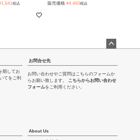
¥
1,641
販売価格
¥
4,450
税込
税込
ペー
ジト
お問合せ先
ップ
を期してお
へ
お問い合わせやご質問はこちらのフォームか
いて
をご利
らお願い致します。
こちらからお問い合わせ
フォーム
をご利用ください。
About Us