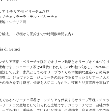
リア シチリア州 ベリーチェ渓谷
：ノチェッラーラ・デル・ベリーチェ
産地：シチリア州
分離法）（収穫から圧搾までの時間数時間以内）
ia di Geraci
シチリア西部・ベリーチェ渓谷でオリーブ栽培とオリーブオイルづくり
産者です。ジェラーチ家は4世代にわたりこの土地に根ざし、1925年に
開設して以来、家業としてのオリーブづくりを本格的な生産へと発展さ
現在は、ジョヴァンニ・ジェラーチの息子であるマッシミリアーノ氏と
その歩みを受け継ぎ、伝統を大切にしながら、技術と品質管理を重ねて
点であるベリーチェ渓谷は、シチリアを代表するオリーブ品種ノチェッ
ベリーチェの産地として知られる土地です。ジェラーチでは、自社の木
リーブを使い、手摘み、ていねいな洗浄、低温抽出、窒素管理下での保