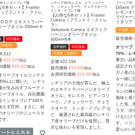
州/トンダイブレア種
シチリア州/モレスカ、ビアンコリー
プーリア州
6本セット】Frantoi
ラ、ノチェッラーラ、チェラスオーラ、
DiSant
トンダ・イブレア種
era（フラントイ・クトレ
レモンオ
【お得な6本セット】Frantoi
ラヴァージン
Cutrera（フラントイ・クトレ
 D.O.P. エキストラバー
イタリア
ラ）
ーブオイル 500ml×６
Selezione Cutrera エキストラ
常温便（冷
バージンオリーブオイル
販売価格
500ml×6本
料
特別価格
（冷蔵可）
オリーブ
送料無料
特別価格
70%：レ
8,512
常温便（冷蔵可）
番古い品
格
¥
25,920
税込
定価
¥
22,194
認定され
別価格
¥
25,920
税込
販売価格
¥
19,980
税込
ガノ産の
会員特別価格
¥
19,980
税込
オリーブオイルコンテス
を一緒に
界No,1に輝いた、シチリ
シチリアの大地が育んだ、極上
ブオイル
陽が生み出すフルーティ
のエキストラバージンオリーブ
モンの爽
リーブオイル。自社農園
オイル。モレスカ、ビアンコリ
風味と香
るトンダイブレア100％
ーラ、ノチェッラーラ、チェラ
した魚、
加えず圧搾。まさに、絞
スオーラ、トンダ・イブレア な
ラダ、冷
のオリーブのジュースそ
ど、厳選された最高級のシチリ
けるだけ
です。
ア産オリーブだけを使用し、贅
す。ベリ
沢な味わいを実現しました。
柔らかい