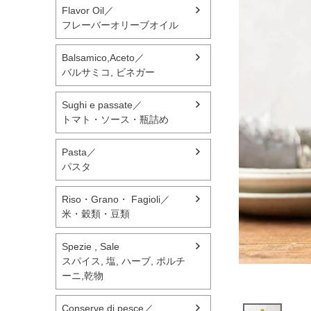
Flavor Oil／
フレーバーオリーブオイル
Balsamico,Aceto／
バルサミコ, ビネガー
Sughi e passate／
トマト・ソース・瓶詰め
Pasta／
パスタ
Riso・Grano・ Fagioli／
米・穀類・豆類
Spezie , Sale
スパイス, 塩, ハーブ, ポルチ
ーニ,乾物
Conserve di pesce／