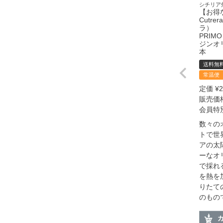
シチリア
【お得な
Cutr
ラ）
PRIMO
ジンオリ
本
送料無
常温便
定価
¥
2
販売価
会員特
数々の
トで世
アの太
ーなオ
で採れ
を熱を
りたて
のもの