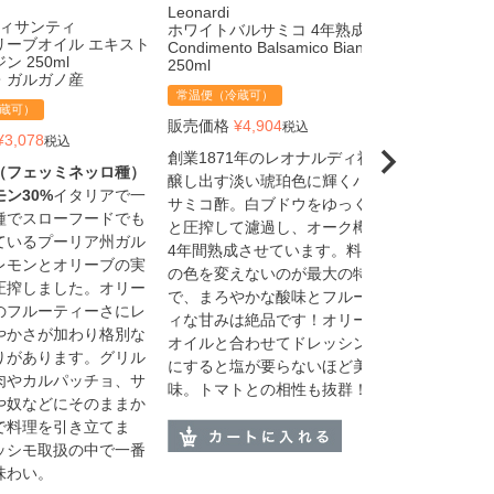
Leonardi
MANCINI
i ディサンティ
ホワイトバルサミコ 4年熟成
パスタ マン
リーブオイル エキスト
Condimento Balsamico Bianco
スパゲッティー
 250ml
250ml
・ガルガノ産
常温便（冷蔵
常温便（冷蔵可）
販売価格
¥
1
蔵可）
販売価格
¥
4,904
税込
¥
3,078
合わせやすい
税込
創業1871年のレオナルディ社が
タ。デュラ
（フェッミネッロ種）
醸し出す淡い琥珀色に輝くバル
旨味を実感
モン30%
イタリアで一
サミコ酢。白ブドウをゆっくり
水で茹でて
種でスローフードでも
と圧搾して濾過し、オーク樽で
にのびるこ
ているプーリア州ガル
4年間熟成させています。料理
パスタその
レモンとオリーブの実
の色を変えないのが最大の特徴
食べ飽きる
圧搾しました。オリー
で、まろやかな酸味とフルーテ
を選びませ
のフルーティーさにレ
ィな甘みは絶品です！オリーブ
加減で茹で
やかさが加わり格別な
オイルと合わせてドレッシング
かけずに食
りがあります。グリル
にすると塩が要らないほど美
の美味しさ
肉やカルパッチョ、サ
味。トマトとの相性も抜群！
す。
や奴などにそのままか
で料理を引き立てま
ッシモ取扱の中で一番
味わい。