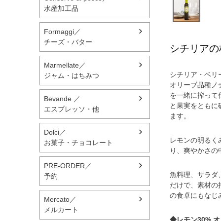
水産加工品
Formaggi／
チーズ・バター
シチリアの
Marmellate／
シチリア・ベリ
ジャム・はちみつ
オリーブ品種ノ
を一緒に搾って
Bevande ／
と果実をともに
エスプレッソ・他
ます。
Dolci／
レモンの明るく
お菓子・チョコレート
り、爽やかさの
PRE-ORDER／
魚料理、サラダ
予約
だけで、素材の
の食卓にもなじ
Mercato／
メルカート
◆レモン30% オ