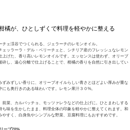
柑橘が、ひとしずくで料理を軽やかに整える
ーチェ渓谷でつくられる、ジェラーチのレモンオイル。
チェッラーラ・デル・ベリーチェと、シチリア産のフレッシュなレモン
仕上げた、香り高いレモンオイルです。エッセンスは使わず、オリーブ
破砕し、遠心分離で仕上げることで、柑橘の香りを自然に引き出してい
みずみずしい香りに、オリーブオイルらしい青さとほどよい厚みが重な
中にも奥行きのある味わいです。レモン果汁３０%。
、前菜、カルパッチョ、モッツァレラなどの仕上げに。ひとまわしする
持ち味を生かしたまま、料理全体の印象を軽やかに整えてくれます。和
みやすく、白身魚やシンプルな野菜、豆腐料理にもおすすめです。
リーブ70%