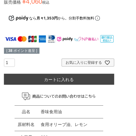
¥
4,060
販売価格
税込
なら
月々1,353円
から。分割手数料無料
[
38
ポイント進呈 ]
お気に入りに登録する
カートに入れる
品名
香味食用油
原材料名
食用オリーブ油、レモン