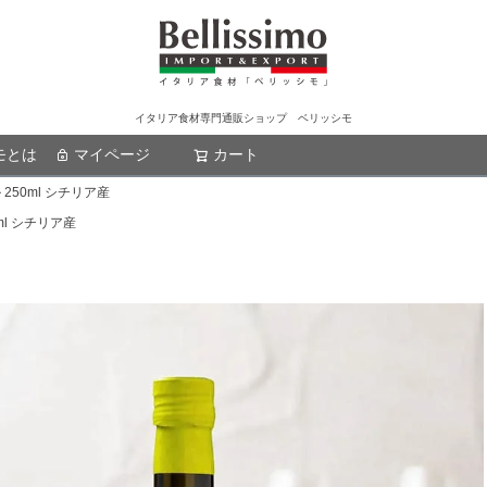
イタリア食材専門通販ショップ ベリッシモ
モとは
マイページ
カート
検索
 250ml シチリア産
ml シチリア産