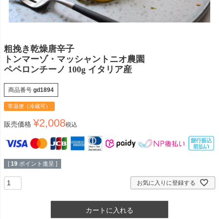
粗挽き乾燥唐辛子
トンマーゾ・マッシャントニオ農園
ペペロンチーノ 100g イタリア産
商品番号
gd1894
常温便（冷蔵可）
¥
2,008
販売価格
税込
[
19
ポイント進呈 ]
お気に入りに登録する
カートに入れる