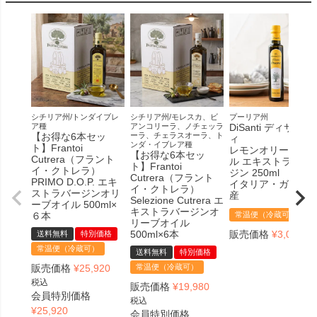
シチリア州/トンダイブレ
シチリア州/モレスカ、ビ
プーリア州
ア種
アンコリーラ、ノチェッラ
DiSanti ディサンテ
【お得な6本セッ
ーラ、チェラスオーラ、ト
ィ
ンダ・イブレア種
ト】Frantoi
レモンオリーブオ
【お得な6本セッ
Cutrera（フラント
ル エキストラヴァ
ト】Frantoi
イ・クトレラ）
ジン 250ml
Cutrera（フラント
PRIMO D.O.P. エキ
イタリア・ガルガ
イ・クトレラ）
ストラバージンオリ
産
Selezione Cutrera エ
ーブオイル 500ml×
キストラバージンオ
６本
常温便（冷蔵可）
リーブオイル
500ml×6本
販売価格
¥
3,078
送料無料
特別価格
税
常温便（冷蔵可）
送料無料
特別価格
販売価格
¥
25,920
常温便（冷蔵可）
税込
販売価格
¥
19,980
会員特別価格
税込
¥
25,920
会員特別価格