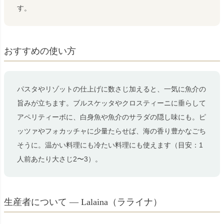
す。
おすすめの使い方
パスタやリゾットの仕上げに数さじ加えると、一気に魚介の
旨みが立ちます。ブルスケッタやクロスティーニに垂らして
アペリティーボに、白身魚や魚介のサラダの隠し味にも。ピ
ッツァやフォカッチャに少量たらせば、海の香り豊かなごち
そうに。温かい料理にも冷たい料理にも使えます（目安：1
人前あたり大さじ2〜3）。
生産者について — Lalaina（ラライナ）