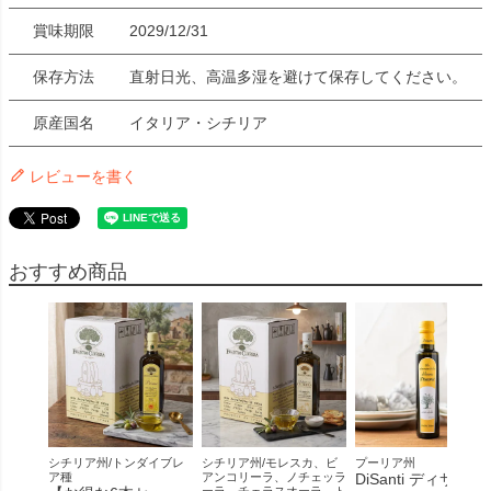
賞味期限
2029/12/31
保存方法
直射日光、高温多湿を避けて保存してください。
原産国名
イタリア・シチリア
レビューを書く
おすすめ商品
シチリア州/トンダイブレ
シチリア州/モレスカ、ビ
プーリア州
ア種
アンコリーラ、ノチェッラ
DiSanti ディサンテ
ーラ、チェラスオーラ、ト