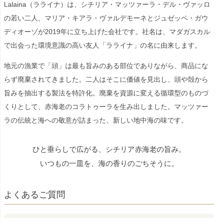
Lalaina（ラライナ）は、シチリア・マッツァーラ・デル・ヴァッロ
の若い二人、マリア・キアラ・ヴァルデモーネとジュゼッペ・ガウ
ディオーゾが2019年に立ち上げた会社です。社名は、マダガスカル
で出会った環境意識の高い友人「ラライナ」の名に由来します。
地元の漁業で「頭」は最も旨みのある部位でありながら、商品にな
らず廃棄されてきました。二人はそこに価値を見出し、頭や殻から
旨みを抽出する製法を特許化。廃棄を資源に変える循環型のものづ
くりとして、赤海老のコラトゥーラを生み出しました。マッツァー
ラの伝統と海への敬意が詰まった、新しい地中海の味です。
ひと垂らしで広がる、シチリア赤海老の旨み。
いつもの一皿を、海の香りのごちそうに。
よくあるご質問