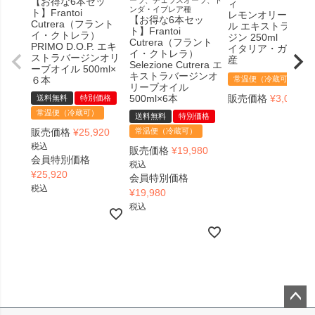
【お得な6本セッ
ィ
ンダ・イブレア種
ト】Frantoi
レモンオリーブオ
【お得な6本セッ
Cutrera（フラント
ル エキストラヴァ
ト】Frantoi
イ・クトレラ）
ジン 250ml
Cutrera（フラント
PRIMO D.O.P. エキ
イタリア・ガルガ
イ・クトレラ）
ストラバージンオリ
産
Selezione Cutrera エ
ーブオイル 500ml×
キストラバージンオ
６本
常温便（冷蔵可）
リーブオイル
500ml×6本
販売価格
¥
3,078
送料無料
特別価格
税
常温便（冷蔵可）
送料無料
特別価格
販売価格
¥
25,920
常温便（冷蔵可）
税込
販売価格
¥
19,980
会員特別価格
税込
¥
25,920
会員特別価格
税込
¥
19,980
税込