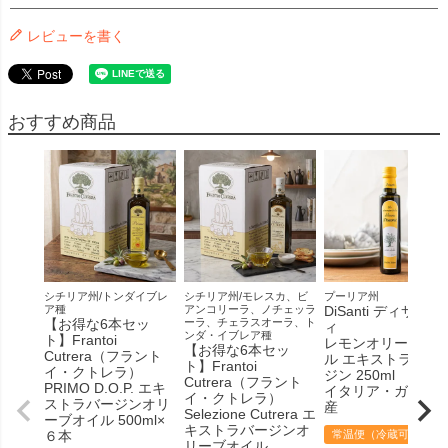
レビューを書く
おすすめ商品
シチリア州/トンダイブレ
シチリア州/モレスカ、ビ
プーリア州
ア種
アンコリーラ、ノチェッラ
DiSanti ディサンテ
【お得な6本セッ
ーラ、チェラスオーラ、ト
ィ
ンダ・イブレア種
ト】Frantoi
レモンオリーブオ
【お得な6本セッ
Cutrera（フラント
ル エキストラヴァ
ト】Frantoi
イ・クトレラ）
ジン 250ml
Cutrera（フラント
PRIMO D.O.P. エキ
イタリア・ガルガ
イ・クトレラ）
ストラバージンオリ
産
Selezione Cutrera エ
ーブオイル 500ml×
キストラバージンオ
６本
常温便（冷蔵可）
リーブオイル