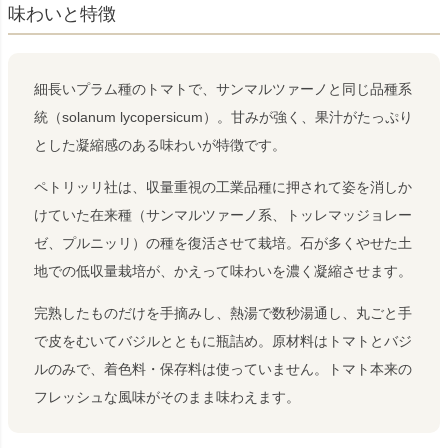
味わいと特徴
細長いプラム種のトマトで、サンマルツァーノと同じ品種系
統（solanum lycopersicum）。甘みが強く、果汁がたっぷり
とした凝縮感のある味わいが特徴です。
ペトリッリ社は、収量重視の工業品種に押されて姿を消しか
けていた在来種（サンマルツァーノ系、トッレマッジョレー
ゼ、プルニッリ）の種を復活させて栽培。石が多くやせた土
地での低収量栽培が、かえって味わいを濃く凝縮させます。
完熟したものだけを手摘みし、熱湯で数秒湯通し、丸ごと手
で皮をむいてバジルとともに瓶詰め。原材料はトマトとバジ
ルのみで、着色料・保存料は使っていません。トマト本来の
フレッシュな風味がそのまま味わえます。