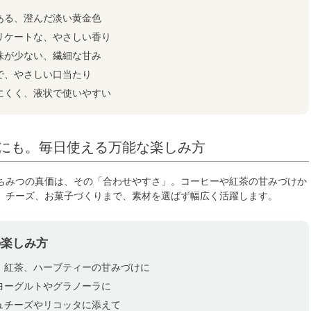
ある、澄んだ淡い黄金色
リケートな、やさしい香り
味が少ない、繊細な甘み
で、やさしい口当たり
にくく、液状で使いやすい
にも。毎日使える万能な楽しみ方
ちみつの真価は、その「合わせやすさ」。コーヒーや紅茶の甘みづけか
、チーズ、お菓子づくりまで、素材を選ばず幅広く活躍します。
の楽しみ方
、紅茶、ハーブティーの甘みづけに
ヨーグルトやグラノーラに
ュチーズやリコッタに添えて