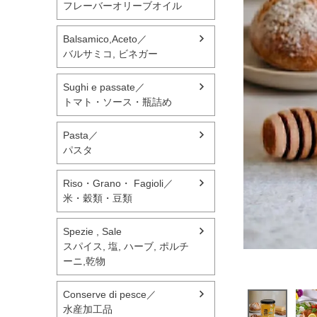
フレーバーオリーブオイル
Balsamico,Aceto／
バルサミコ, ビネガー
Sughi e passate／
トマト・ソース・瓶詰め
Pasta／
パスタ
Riso・Grano・ Fagioli／
米・穀類・豆類
Spezie , Sale
スパイス, 塩, ハーブ, ポルチ
ーニ,乾物
Conserve di pesce／
水産加工品