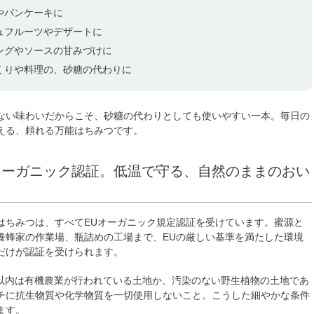
やパンケーキに
ュフルーツやデザートに
ングやソースの甘みづけに
くりや料理の、砂糖の代わりに
ない味わいだからこそ、砂糖の代わりとしても使いやすい一本。毎日の
える、頼れる万能はちみつです。
オーガニック認証。低温で守る、自然のままのおい
はちみつは、すべてEUオーガニック規定認証を受けています。蜜源と
養蜂家の作業場、瓶詰めの工場まで、EUの厳しい基準を満たした環境
だけが認証を受けられます。
m以内は有機農業が行われている土地か、汚染のない野生植物の土地であ
チに抗生物質や化学物質を一切使用しないこと。こうした細やかな条件
ます。