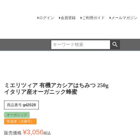
ログイン
会員登録
ご利用ガイド
メールマガジン
ミエリツィア 有機アカシアはちみつ 250g
イタリア産オーガニック蜂蜜
商品番号
gd2028
オーガニック
常温便（冷蔵可）
¥
3,056
販売価格
税込