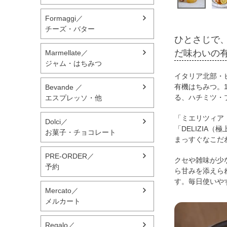
Formaggi／
チーズ・バター
ひとさじで
だ味わいの
Marmellate／
ジャム・はちみつ
イタリア北部・
有機はちみつ。1
Bevande ／
る、ハチミツ・
エスプレッソ・他
「ミエリツィア（
Dolci／
「DELIZIA
お菓子・チョコレート
まっすぐなこだ
PRE-ORDER／
クセや雑味が少
予約
ら甘みを添えら
す。毎日使いやす
Mercato／
メルカート
Regalo／