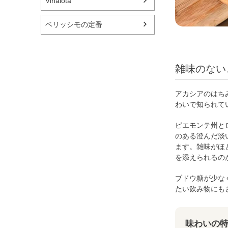
Vinaiota
ベリッシモの定番
雑味のない
アカシアのはち
わいで知られて
ピエモンテ州と
のある澄んだ淡
ます。雑味がほ
を添えられるの
ブドウ糖が少な
たい飲み物にも
味わいの