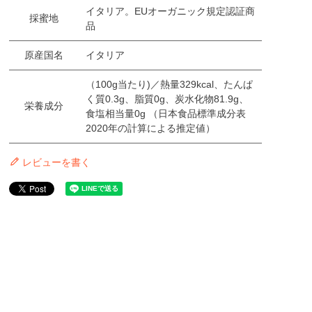
イタリア。EUオーガニック規定認証商
採蜜地
品
原産国名
イタリア
（100g当たり)／熱量329kcal、たんぱ
く質0.3g、脂質0g、炭水化物81.9g、
栄養成分
食塩相当量0g （日本食品標準成分表
2020年の計算による推定値）
レビューを書く