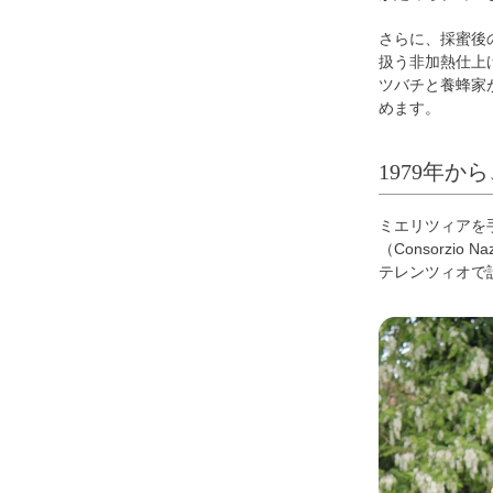
さらに、採蜜後
扱う非加熱仕上
ツバチと養蜂家
めます。
1979年
ミエリツィアを
（Consorzio
テレンツィオで