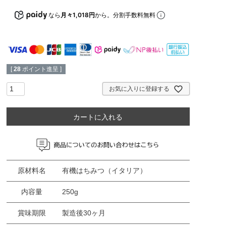
なら
月々1,018円
から。分割手数料無料
[
28
ポイント進呈 ]
お気に入りに登録する
カートに入れる
原材料名
有機はちみつ（イタリア）
内容量
250g
賞味期限
製造後30ヶ月