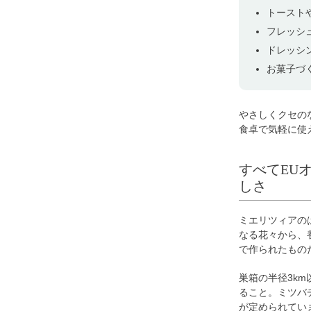
トースト
フレッシ
ドレッシ
お菓子づ
やさしくクセの
食卓で気軽に使
すべてEU
しさ
ミエリツィアの
なる花々から、
で作られたもの
巣箱の半径3k
ること。ミツバ
が定められてい