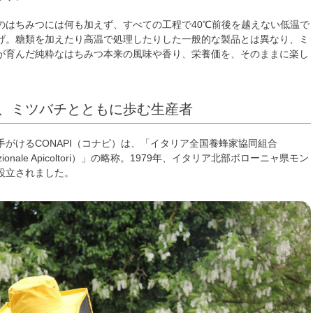
のはちみつには何も加えず、すべての工程で40℃前後を越えない低温で
げ。糖類を加えたり高温で処理したりした一般的な製品とは異なり、ミ
が育んだ純粋なはちみつ本来の風味や香り、栄養価を、そのままに楽し
から、ミツバチとともに歩む生産者
手がけるCONAPI（コナピ）は、「イタリア全国養蜂家協同組合
 Nazionale Apicoltori）」の略称。1979年、イタリア北部ボローニャ県モン
設立されました。