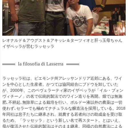
レオナルド＆アウグスト＆アキッレ＆ターツィオと肝っ玉母ちゃん
イザベッラが営むラッセッラ
la filosofia di Lasserra
ラッセッラ社は、ピエモンテ州アレッサンドリア近郊にある、ワイ
ンを中心とした生産者。かつては協同組合にブドウを卸していた
が、2000年、このペヴェラーティ家のイザベッラが「イル・ブォン
ヴィチーノ」の名で伝統的製法でのワイン造りを再開。畑では無施
肥､不耕起､無除草による栽培を行い、ボルドー液以外の農薬は一切
使わず､セラーでも極めてナチュラルな醸造法を採用している。2018
年同社は息子たちに継承され、就農する若者向けの助成金を受け取
るため、「ラッセッラ」という新しい名で再スタート。とはいえ、
母が復活させた伝統的製法はそのまま継承、同様の自然農法による