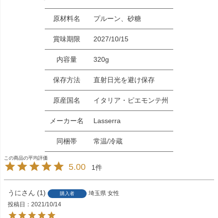
原材料名
プルーン、砂糖
賞味期限
2027/10/15
内容量
320g
保存方法
直射日光を避け保存
原産国名
イタリア・ピエモンテ州
メーカー名
Lasserra
同梱帯
常温/冷蔵
5.00
1
うに
1
埼玉県
女性
購入者
投稿日
2021/10/14