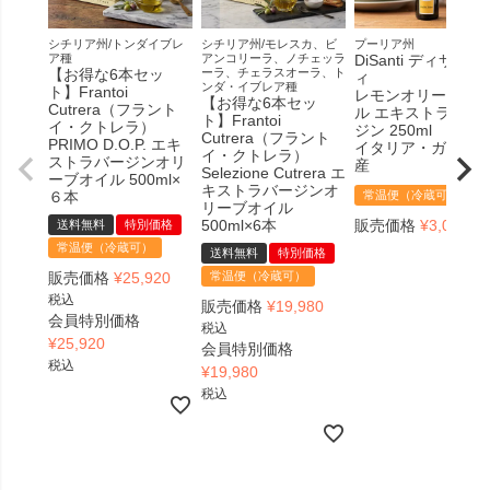
シチリア州/トンダイブレ
シチリア州/モレスカ、ビ
プーリア州
ア種
アンコリーラ、ノチェッラ
DiSanti ディサンテ
【お得な6本セッ
ーラ、チェラスオーラ、ト
ィ
ンダ・イブレア種
ト】Frantoi
レモンオリーブオ
【お得な6本セッ
Cutrera（フラント
ル エキストラヴァ
ト】Frantoi
イ・クトレラ）
ジン 250ml
Cutrera（フラント
PRIMO D.O.P. エキ
イタリア・ガルガ
イ・クトレラ）
ストラバージンオリ
産
Selezione Cutrera エ
ーブオイル 500ml×
キストラバージンオ
６本
常温便（冷蔵可）
リーブオイル
500ml×6本
販売価格
¥
3,078
送料無料
特別価格
税
常温便（冷蔵可）
送料無料
特別価格
販売価格
¥
25,920
常温便（冷蔵可）
税込
販売価格
¥
19,980
会員特別価格
税込
¥
25,920
会員特別価格
税込
¥
19,980
税込