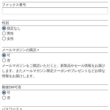
須
ファックス番号
)
性別
指定なし
男性
女性
メールマガジンの購読
可
(
否
必
メールマガジンをご購読いただくと、新製品やセール情報をお届け
須
します。またメールマガジン限定クーポンやプレゼントなどお得な
)
情報をお届けします。
郵便DM可否
可
否
パスワード