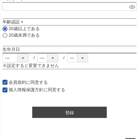
(
必
須
年齢認証
)
20歳以上である
(
20歳未満である
必
須
生年月日
)
※設定すると変更できません
会員規約
に同意する
個人情報保護方針
に同意する
登録