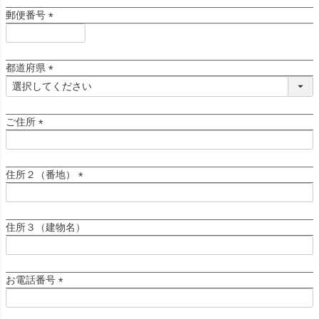
須
郵便番号
)
(
必
須
都道府県
)
(
必
須
ご住所
)
(
必
須
住所２（番地）
)
(
必
須
住所３（建物名）
)
お電話番号
(
必