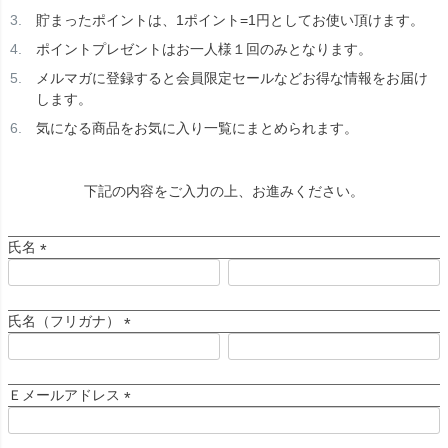
貯まったポイントは、1ポイント=1円としてお使い頂けます。
ポイントプレゼントはお一人様１回のみとなります。
メルマガに登録すると会員限定セールなどお得な情報をお届け
します。
気になる商品をお気に入り一覧にまとめられます。
下記の内容をご入力の上、お進みください。
氏名
(
必
須
氏名（フリガナ）
)
(
必
須
Ｅメールアドレス
)
(
必