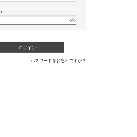
必
須
ド
)
(
必
須
)
ログイン
パスワードをお忘れですか？