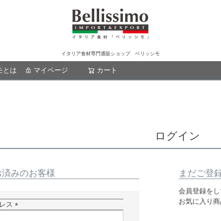
イタリア食材専門通販ショップ ベリッシモ
モとは
マイページ
カート
検索
ログイン
お済みのお客様
まだご登
会員登録をし
お気に入り商
ドレス
(