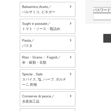
Balsamico,Aceto／
パスワー
バルサミコ, ビネガー
Sughi e passate／
トマト・ソース・瓶詰め
Pasta／
パスタ
Riso・Grano・ Fagioli／
米・穀類・豆類
Spezie , Sale
スパイス, 塩, ハーブ, ポルチ
ーニ,乾物
Conserve di pesce／
水産加工品