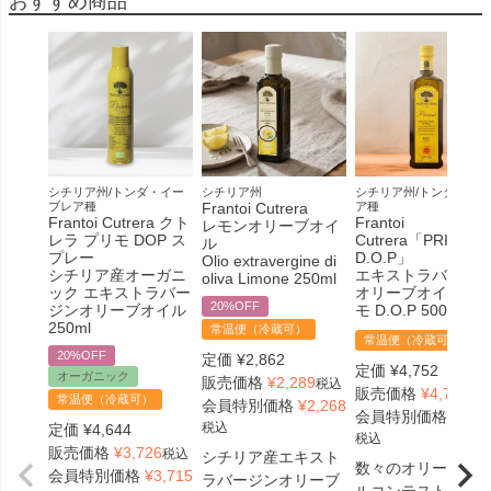
おすすめ商品
シチリア州/トンダ・イー
シチリア州
シチリア州/トンダイブレ
ブレア種
Frantoi Cutrera
ア種
Frantoi Cutrera クト
Frantoi
レモンオリーブオイ
レラ プリモ DOP ス
Cutrera「PRIMO
ル
プレー
D.O.P」
Olio extravergine di
シチリア産オーガニ
エキストラバージ
oliva Limone 250ml
ック エキストラバー
オリーブオイル プ
20%OFF
ジンオリーブオイル
モ D.O.P 500ml
250ml
常温便（冷蔵可）
常温便（冷蔵可）
20%OFF
定価
¥
2,862
定価
¥
4,752
オーガニック
販売価格
¥
2,289
税込
販売価格
¥
4,752
税
常温便（冷蔵可）
会員特別価格
¥
2,268
会員特別価格
¥
4,7
税込
定価
¥
4,644
税込
販売価格
¥
3,726
税込
シチリア産エキスト
数々のオリーブオ
会員特別価格
¥
3,715
ラバージンオリーブ