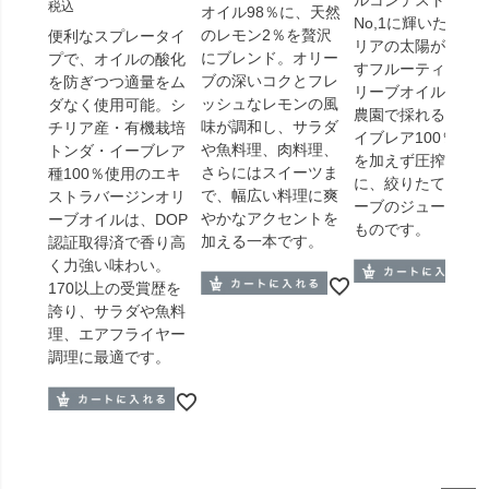
ルコンテストで世
税込
オイル98％に、天然
No,1に輝いた、シ
のレモン2％を贅沢
便利なスプレータイ
リアの太陽が生み
にブレンド。オリー
プで、オイルの酸化
すフルーティーな
ブの深いコクとフレ
を防ぎつつ適量をム
リーブオイル。自
ッシュなレモンの風
ダなく使用可能。シ
農園で採れるトン
味が調和し、サラダ
チリア産・有機栽培
イブレア100％を熱
や魚料理、肉料理、
トンダ・イーブレア
を加えず圧搾。ま
さらにはスイーツま
種100％使用のエキ
に、絞りたてのオ
で、幅広い料理に爽
ストラバージンオリ
ーブのジュースそ
やかなアクセントを
ーブオイルは、DOP
ものです。
加える一本です。
認証取得済で香り高
く力強い味わい。
170以上の受賞歴を
誇り、サラダや魚料
理、エアフライヤー
調理に最適です。