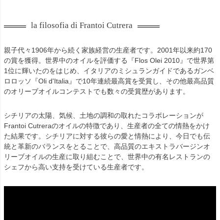
la filosofia di Frantoi Cutrera
親子代々1906年から続く家族経営の生産者です。2001年以来約170
の賞を獲得。世界中のオイルを評価する『Flos Olei 2010』で世界第
1位に輝いたのをはじめ、イタリアのミシュランガイドであるガンベ
ロロッソ『Oli d'Italia』で10年連続最高賞を受賞し、その他最高品質
のオリーブオイルコンテストでも数々の受賞歴があります。
シチリアの太陽、気候、土地の調和の取れたコラボレーションが
Frantoi Cutreraのオイルの特徴であり、生産者の全ての情熱をかけ
た結果です。シチリアに対する彼らの愛と情熱により、今日でも伝
統と革新のバランスをとることで、高品質のエキストラバージンオ
リーブオイルの生産に取り組むことで、世界中の有名レストランの
シェフから高い支持を受けている生産者です。