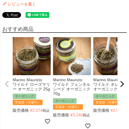
レビューを書く
おすすめ商品
Marino Maurizio
Marino Maurizio
Marino Maurizio
ワイルド ローズマリ
ワイルド フェンネル
ワイルド オレガノ
ー オーガニック 25g
シード オーガニック
オーガニック 25g
70g
オーガニック
オーガニック
オーガニック
常温便（冷蔵可）
常温便（冷蔵可）
常温便（冷蔵可）
販売価格
¥
2,074
販売価格
¥
2,074
税込
税
販売価格
¥
3,240
税込