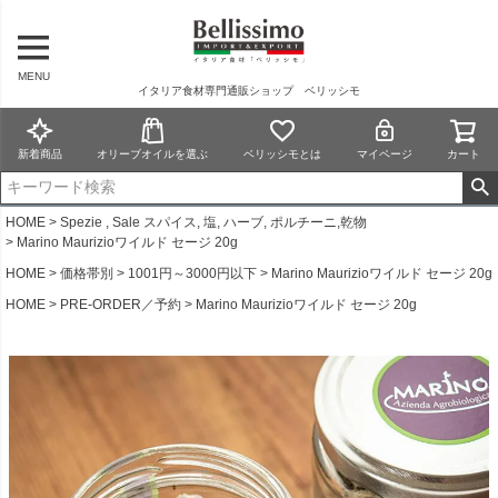
MENU
イタリア食材専門通販ショップ ベリッシモ
新着商品
オリーブオイルを選ぶ
ベリッシモとは
マイページ
カート
HOME
Spezie , Sale スパイス, 塩, ハーブ, ポルチーニ,乾物
Marino Maurizioワイルド セージ 20g
HOME
価格帯別
1001円～3000円以下
Marino Maurizioワイルド セージ 20g
HOME
PRE-ORDER／予約
Marino Maurizioワイルド セージ 20g