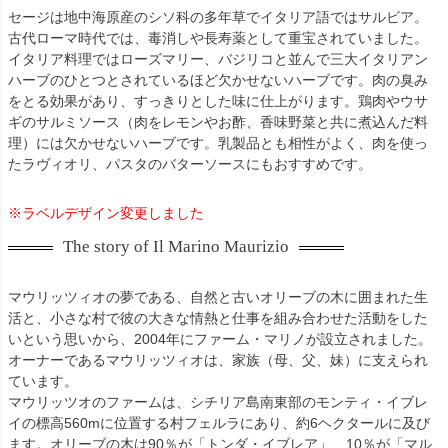
セージは地中海原産のシソ科の多年草でイタリア語ではサルビア。
古代ローマ時代では、毒消しや長寿薬として重宝されていました。
イタリア料理ではローズマリー、バジリコと並んで三大イタリアン
ハーブのひとつとされているほど欠かせないハーブです。肉の臭み
をとる効果があり、すっきりとした味に仕上がります。鶏肉やウサ
ギのサルミソース（肉をレモンやお酢、香味野菜と共に煮込んだ料
理）には欠かせないハーブです。乳製品とも相性がよく、肉を使っ
たラヴィオリ、パスタのバターソースにもおすすめです。
※ラベルデザイン変更しました
The story of Il Marino Maurizio
マウリッツィオの夢である、自然と古いオリーブの木に囲まれた生
活と、小さな村で彼の大きな情熱と仕事を組み合わせた活動をした
いという思いから、2004年にファーム・マリノが設立されました。
オーナーであるマウリッツィオは、家族（母、父、妹）に支えられ
ています。
マウリッツオのファームは、シチリア島南東部のモンティ・イブレ
イの標高560mに位置する村フェルラにあり、約6ヘクタールに及び
ます。オリーブの木は90％が「トンダ・イブレア」、10％が「マル