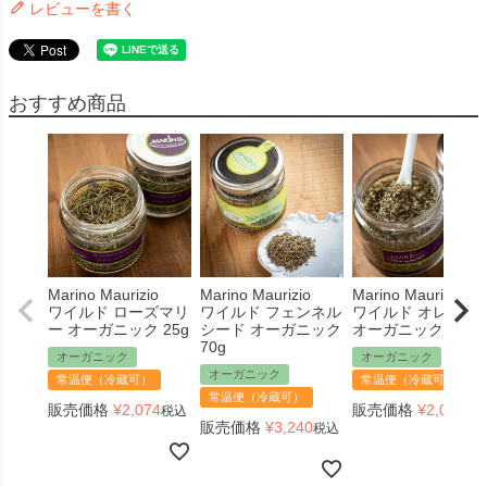
レビューを書く
おすすめ商品
Marino Maurizio
Marino Maurizio
Marino Maurizio
ワイルド ローズマリ
ワイルド フェンネル
ワイルド オレガノ
ー オーガニック 25g
シード オーガニック
オーガニック 25g
70g
オーガニック
オーガニック
オーガニック
常温便（冷蔵可）
常温便（冷蔵可）
常温便（冷蔵可）
販売価格
¥
2,074
販売価格
¥
2,074
税込
税
販売価格
¥
3,240
税込