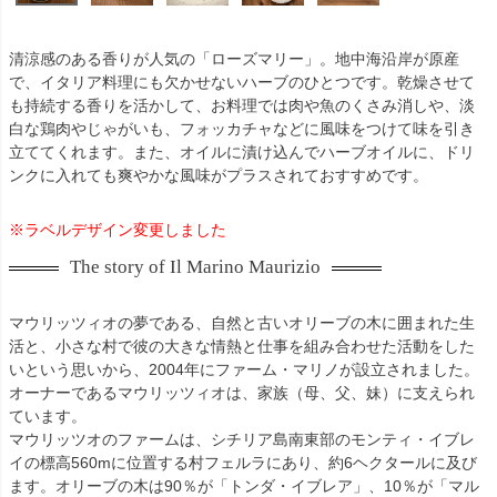
清涼感のある香りが人気の「ローズマリー」。地中海沿岸が原産
で、イタリア料理にも欠かせないハーブのひとつです。乾燥させて
も持続する香りを活かして、お料理では肉や魚のくさみ消しや、淡
白な鶏肉やじゃがいも、フォッカチャなどに風味をつけて味を引き
立ててくれます。また、オイルに漬け込んでハーブオイルに、ドリ
ンクに入れても爽やかな風味がプラスされておすすめです。
※ラベルデザイン変更しました
The story of Il Marino Maurizio
マウリッツィオの夢である、自然と古いオリーブの木に囲まれた生
活と、小さな村で彼の大きな情熱と仕事を組み合わせた活動をした
いという思いから、2004年にファーム・マリノが設立されました。
オーナーであるマウリッツィオは、家族（母、父、妹）に支えられ
ています。
マウリッツオのファームは、シチリア島南東部のモンティ・イブレ
イの標高560mに位置する村フェルラにあり、約6ヘクタールに及び
ます。オリーブの木は90％が「トンダ・イブレア」、10％が「マル