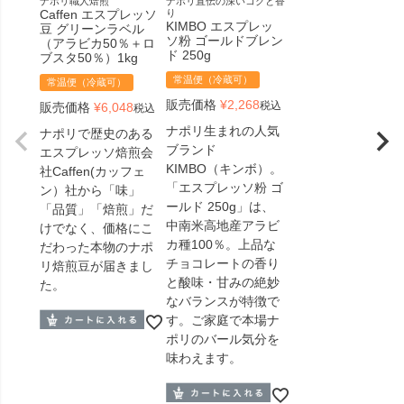
ナポリ職人焙煎
ナポリ直伝の深いコクと香
Caffen エスプレッソ
り
KIMBO エスプレッ
豆 グリーンラベル
ソ粉 ゴールドブレン
（アラビカ50％＋ロ
ド 250g
ブスタ50％）1kg
常温便（冷蔵可）
常温便（冷蔵可）
販売価格
¥
2,268
税込
販売価格
¥
6,048
税込
ナポリ生まれの人気
ナポリで歴史のある
ブランド
エスプレッソ焙煎会
KIMBO（キンボ）。
社Caffen(カッフェ
「エスプレッソ粉 ゴ
ン）社から「味」
ールド 250g」は、
「品質」「焙煎」だ
中南米高地産アラビ
けでなく、価格にこ
カ種100％。上品な
だわった本物のナポ
チョコレートの香り
リ焙煎豆が届きまし
と酸味・甘みの絶妙
た。
なバランスが特徴で
す。ご家庭で本場ナ
ポリのバール気分を
味わえます。