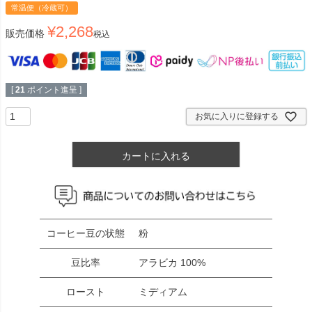
常温便（冷蔵可）
¥
2,268
販売価格
税込
[
21
ポイント進呈 ]
お気に入りに登録する
カートに入れる
コーヒー豆の状態
粉
豆比率
アラビカ 100%
ロースト
ミディアム