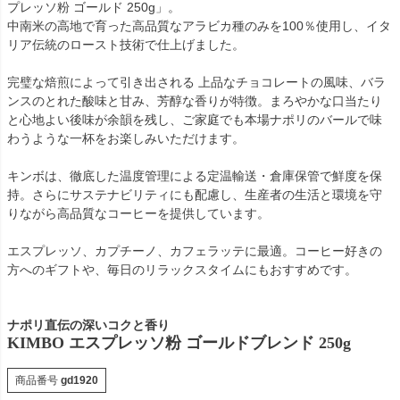
プレッソ粉 ゴールド 250g」。
中南米の高地で育った高品質なアラビカ種のみを100％使用し、イタ
リア伝統のロースト技術で仕上げました。
完璧な焙煎によって引き出される 上品なチョコレートの風味、バラ
ンスのとれた酸味と甘み、芳醇な香りが特徴。まろやかな口当たり
と心地よい後味が余韻を残し、ご家庭でも本場ナポリのバールで味
わうような一杯をお楽しみいただけます。
キンボは、徹底した温度管理による定温輸送・倉庫保管で鮮度を保
持。さらにサステナビリティにも配慮し、生産者の生活と環境を守
りながら高品質なコーヒーを提供しています。
エスプレッソ、カプチーノ、カフェラッテに最適。コーヒー好きの
方へのギフトや、毎日のリラックスタイムにもおすすめです。
ナポリ直伝の深いコクと香り
KIMBO エスプレッソ粉 ゴールドブレンド 250g
商品番号
gd1920