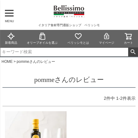
MENU
イタリア食材専門通販ショップ ベリッシモ
新着商品
オリーブオイルを選ぶ
ベリッシモとは
マイページ
カート
HOME
pommeさんのレビュー
pommeさんのレビュー
2
件中
1
-
2
件表示