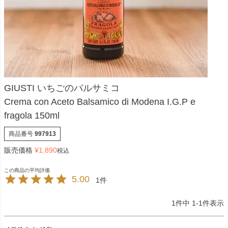
GIUSTI いちごのバルサミコ
Crema con Aceto Balsamico di Modena I.G.P e
fragola 150ml
商品番号
997913
販売価格
¥
1,890
税込
5.00
1
1
件中
1
-
1
件表示