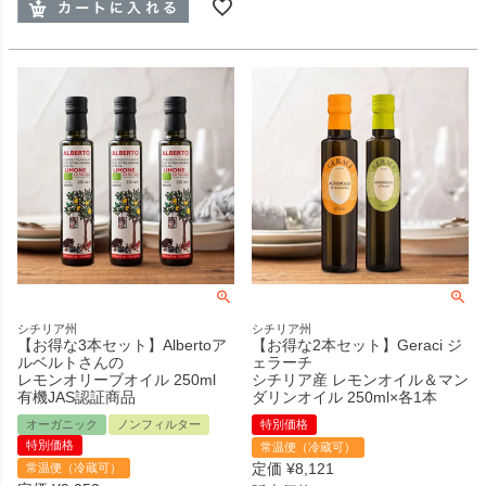
シチリア州
シチリア州
【お得な3本セット】Albertoア
【お得な2本セット】Geraci ジ
ルベルトさんの
ェラーチ
レモンオリーブオイル 250ml
シチリア産 レモンオイル＆マン
有機JAS認証商品
ダリンオイル 250ml×各1本
オーガニック
ノンフィルター
特別価格
特別価格
常温便（冷蔵可）
定価
¥
8,121
常温便（冷蔵可）