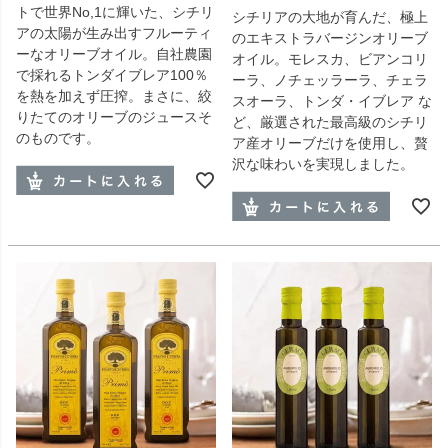
トで世界No,1に輝いた、シチリ
シチリアの大地が育んだ、極上
アの太陽が生み出すフルーティ
のエキストラバージンオリーブ
ーなオリーブオイル。自社農園
オイル。モレスカ、ビアンコリ
で採れるトンダイブレア100％
ーラ、ノチェッラーラ、チェラ
を熱を加えず圧搾。まさに、絞
スオーラ、トンダ・イブレア な
りたてのオリーブのジュースそ
ど、厳選された最高級のシチリ
のものです。
ア産オリーブだけを使用し、贅
沢な味わいを実現しました。