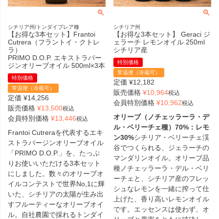
シチリア州/トンダイブレア種
シチリア州
【お得な3本セット】Frantoi
【お得な3本セット】 Geraci ジ
Cutrera（フラントイ・クトレ
ェラーチ レモンオイル 250ml
ラ）
シチリア産
PRIMO D.O.P. エキストラバー
特別価格
ジンオリーブオイル 500ml×3本
常温便（冷蔵可）
特別価格
定価
¥
12,182
常温便（冷蔵可）
販売価格
¥
10,964
税込
定価
¥
14,256
会員特別価格
¥
10,962
税込
販売価格
¥
13,500
税込
オリーブ（ノチェッラーラ・デ
会員特別価格
¥
13,446
税込
ル・ベリーチェ種）70%：レモ
Frantoi Cutreraを代表するエキ
ン30%
シチリア・ベリーチェ渓
ストラバージンオリーブオイル
谷でつくられる、ジェラーチの
「PRIMO D.O.P.」を、たっぷ
マンダリンオイル。オリーブ品
りお使いいただける3本セット
種ノチェッラーラ・デル・ベリ
にしました。数々のオリーブオ
ーチェと、シチリア産のフレッ
イルコンテストで世界No,1に輝
シュなレモンを一緒に搾って仕
いた、シチリアの太陽が生み出
上げた、香り高いレモンオイル
すフルーティーなオリーブオイ
です。エッセンスは使わず、オ
ル。自社農園で採れるトンダイ