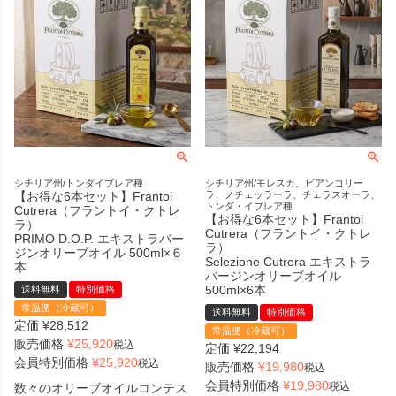
シチリア州/トンダイブレア種
シチリア州/モレスカ、ビアンコリー
【お得な6本セット】Frantoi
ラ、ノチェッラーラ、チェラスオーラ、
トンダ・イブレア種
Cutrera（フラントイ・クトレ
【お得な6本セット】Frantoi
ラ）
Cutrera（フラントイ・クトレ
PRIMO D.O.P. エキストラバー
ラ）
ジンオリーブオイル 500ml×６
Selezione Cutrera エキストラ
本
バージンオリーブオイル
500ml×6本
送料無料
特別価格
常温便（冷蔵可）
送料無料
特別価格
定価
¥
28,512
常温便（冷蔵可）
販売価格
¥
25,920
税込
定価
¥
22,194
会員特別価格
¥
25,920
税込
販売価格
¥
19,980
税込
会員特別価格
¥
19,980
税込
数々のオリーブオイルコンテス