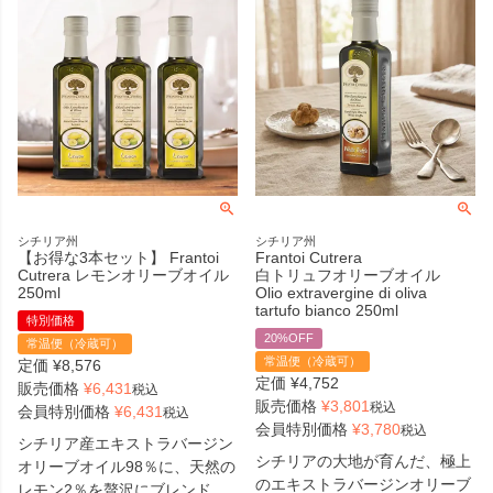
シチリア州
シチリア州
【お得な3本セット】 Frantoi
Frantoi Cutrera
Cutrera レモンオリーブオイル
白トリュフオリーブオイル
250ml
Olio extravergine di oliva
tartufo bianco 250ml
特別価格
20%OFF
常温便（冷蔵可）
常温便（冷蔵可）
定価
¥
8,576
定価
¥
4,752
販売価格
¥
6,431
税込
販売価格
¥
3,801
税込
会員特別価格
¥
6,431
税込
会員特別価格
¥
3,780
税込
シチリア産エキストラバージン
シチリアの大地が育んだ、極上
オリーブオイル98％に、天然の
のエキストラバージンオリーブ
レモン2％を贅沢にブレンド。