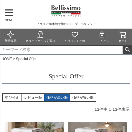
MENU
イタリア食材専門通販ショップ ベリッシモ
新着商品
オリーブオイルを選ぶ
ベリッシモとは
マイページ
カート
HOME
Special Offer
Special Offer
並び替え
レビュー順
価格が高い順
価格が安い順
13
件中
1
-
13
件表示