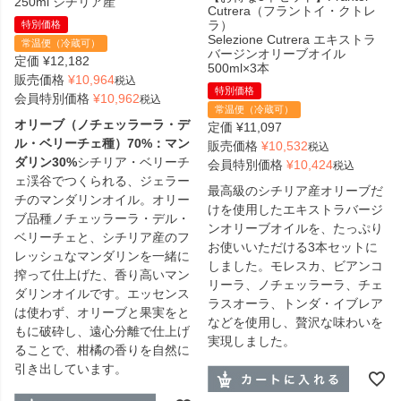
250ml シチリア産
Cutrera（フラントイ・クトレ
ラ）
特別価格
Selezione Cutrera エキストラ
常温便（冷蔵可）
バージンオリーブオイル
定価
¥
12,182
500ml×3本
販売価格
¥
10,964
税込
特別価格
会員特別価格
¥
10,962
税込
常温便（冷蔵可）
オリーブ（ノチェッラーラ・デ
定価
¥
11,097
ル・ベリーチェ種）70%：マン
販売価格
¥
10,532
税込
ダリン30%
シチリア・ベリーチ
会員特別価格
¥
10,424
税込
ェ渓谷でつくられる、ジェラー
最高級のシチリア産オリーブだ
チのマンダリンオイル。オリー
けを使用したエキストラバージ
ブ品種ノチェッラーラ・デル・
ンオリーブオイルを、たっぷり
ベリーチェと、シチリア産のフ
お使いいただける3本セットに
レッシュなマンダリンを一緒に
しました。モレスカ、ビアンコ
搾って仕上げた、香り高いマン
リーラ、ノチェッラーラ、チェ
ダリンオイルです。エッセンス
ラスオーラ、トンダ・イブレア
は使わず、オリーブと果実をと
などを使用し、贅沢な味わいを
もに破砕し、遠心分離で仕上げ
実現しました。
ることで、柑橘の香りを自然に
引き出しています。