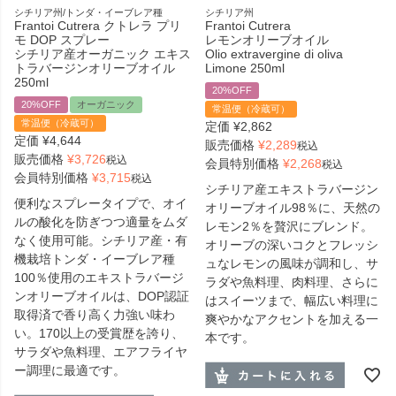
シチリア州/トンダ・イーブレア種
シチリア州
Frantoi Cutrera クトレラ プリ
Frantoi Cutrera
モ DOP スプレー
レモンオリーブオイル
シチリア産オーガニック エキス
Olio extravergine di oliva
トラバージンオリーブオイル
Limone 250ml
250ml
20%OFF
20%OFF
オーガニック
常温便（冷蔵可）
常温便（冷蔵可）
定価
¥
2,862
定価
¥
4,644
販売価格
¥
2,289
税込
販売価格
¥
3,726
税込
会員特別価格
¥
2,268
税込
会員特別価格
¥
3,715
税込
シチリア産エキストラバージン
便利なスプレータイプで、オイ
オリーブオイル98％に、天然の
ルの酸化を防ぎつつ適量をムダ
レモン2％を贅沢にブレンド。
なく使用可能。シチリア産・有
オリーブの深いコクとフレッシ
機栽培トンダ・イーブレア種
ュなレモンの風味が調和し、サ
100％使用のエキストラバージ
ラダや魚料理、肉料理、さらに
ンオリーブオイルは、DOP認証
はスイーツまで、幅広い料理に
取得済で香り高く力強い味わ
爽やかなアクセントを加える一
い。170以上の受賞歴を誇り、
本です。
サラダや魚料理、エアフライヤ
ー調理に最適です。