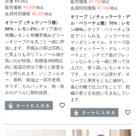
定価
¥
9,052
販売価格
¥
7,715
税込
販売価格
¥
8,598
税込
会員特別価格
¥
7,668
税込
会員特別価格
¥
8,490
税込
オリーブ（ノチェッラーラ・デ
オリーブ（チェラソーラ種）
ル・ベリーチェ種）70%：レモ
98%：レモン2%
シチリア産の
ン30%
シチリア・ベリーチェ渓
有機レモンと有機早摘みグリー
谷でつくられる、ジェラーチの
ンオリーブのを丸ごと一緒に搾
マンダリンオイル。オリーブ品
油します。早摘みの実は完熟し
種ノチェッラーラ・デル・ベリ
た実よりもポリフェノール値が
ーチェと、シチリア産のフレッ
高いのが特徴。収穫後3時間以
シュなレモンを一緒に搾って仕
内に低温圧搾法で香りと鮮度を
上げた、香り高いレモンオイル
守り搾られます。ノンフィルタ
です。エッセンスは使わず、オ
ー。香料・精油は一切不使用。
リーブと果実をともに破砕し、
サラダ、カルパッチョ、肉・魚
遠心分離で仕上げることで、柑
介のグリルに相性抜群。
橘の香りを自然に引き出してい
ます。