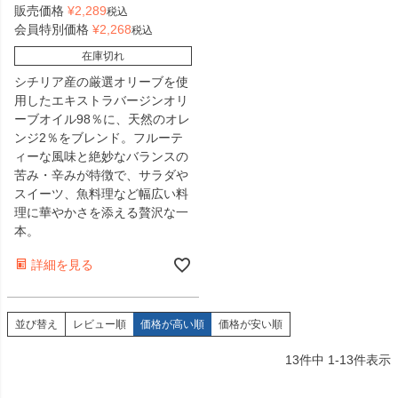
販売価格
¥
2,289
税込
会員特別価格
¥
2,268
税込
在庫切れ
シチリア産の厳選オリーブを使
用したエキストラバージンオリ
ーブオイル98％に、天然のオレ
ンジ2％をブレンド。フルーテ
ィーな風味と絶妙なバランスの
苦み・辛みが特徴で、サラダや
スイーツ、魚料理など幅広い料
理に華やかさを添える贅沢な一
本。
詳細を見る
並び替え
レビュー順
価格が高い順
価格が安い順
13
件中
1
-
13
件表示