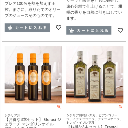
リーブと果実をともに破砕し、
ブレア100％を熱を加えず圧
遠心分離で仕上げることで、柑
搾。まさに、絞りたてのオリー
橘の香りを自然に引き出してい
ブのジュースそのものです。
ます。
シチリア州
シチリア州/モレスカ、ビアンコリー
【お得な3本セット】 Geraci ジ
ラ、ノチェッラーラ、チェラスオーラ、
トンダ・イブレア種
ェラーチ マンダリンオイル
【お得な3本セット】Frantoi